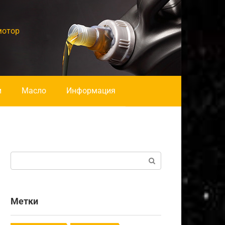
мотор
и
Масло
Информация
Поиск:
Метки