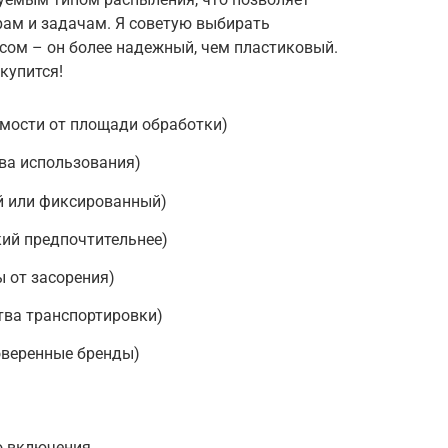
рам и задачам. Я советую выбирать
сом – он более надежный, чем пластиковый.
окупится!
имости от площади обработки)
ва использования)
й или фиксированный)
кий предпочтительнее)
 от засорения)
тва транспортировки)
оверенные бренды)
о включения