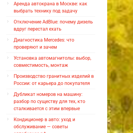
Аренда автокрана в Москве: как
выбрать технику под задачу
Отключение AdBlue: почему дизель
вдруг перестал ехать
Диагностика Mercedes: что
проверяют и зачем
Установка автомагнитолы: выбор,
совместимость, монтаж
Производство гранитных изделий в
России: от карьера до покупателя
Дубликат номеров на машину:
разбор по существу для тех, кто
сталкивается с этим впервые
Кондиционер в авто: уход и
обслуживание — советы