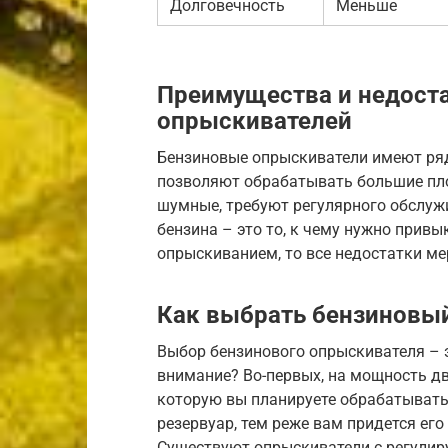
Долговечность
Меньше
Преимущества и недост
опрыскивателей
Бензиновые опрыскиватели имеют ря
позволяют обрабатывать большие площ
шумные, требуют регулярного обслужи
бензина – это то, к чему нужно привы
опрыскиванием, то все недостатки м
Как выбрать бензиновы
Выбор бензинового опрыскивателя – э
внимание? Во-первых, на мощность дв
которую вы планируете обрабатывать.
резервуар, тем реже вам придется его
Существуют опрыскиватели с регулир