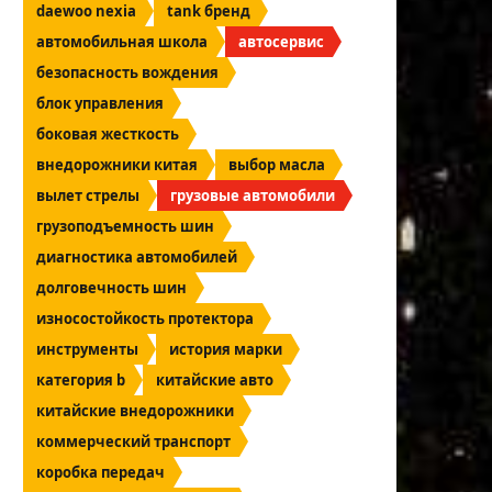
daewoo nexia
tank бренд
автомобильная школа
автосервис
безопасность вождения
блок управления
боковая жесткость
внедорожники китая
выбор масла
вылет стрелы
грузовые автомобили
грузоподъемность шин
диагностика автомобилей
долговечность шин
износостойкость протектора
инструменты
история марки
категория b
китайские авто
китайские внедорожники
коммерческий транспорт
коробка передач