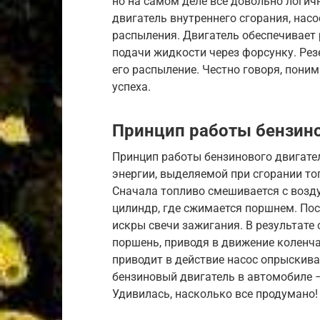
но на самом деле все довольно логи
двигатель внутреннего сгорания, насо
распыления. Двигатель обеспечивает 
подачи жидкости через форсунку. Рез
его распыление. Честно говоря, пони
успеха.
Принцип работы бензино
Принцип работы бензинового двигате
энергии, выделяемой при сгорании то
Сначала топливо смешивается с возду
цилиндр, где сжимается поршнем. Пос
искры свечи зажигания. В результате
поршень, приводя в движение коленча
приводит в действие насос опрыскива
бензиновый двигатель в автомобиле –
Удивилась, насколько все продумано!