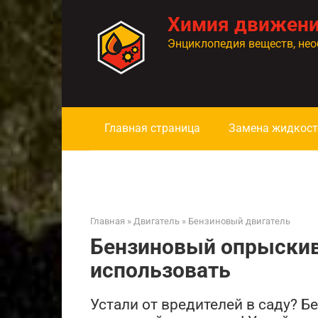
Перейти
Химия движен
к
контенту
Энциклопедия веществ, нео
Главная страница
Замена жидкост
Главная
»
Двигатель
»
Бензиновый двигатель
Бензиновый опрыскив
использовать
Устали от вредителей в саду? 