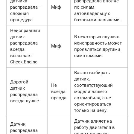
датчика
распредвала вполне
распредвала –
Миф
по силам
сложная
автовладельцу с
процедура
базовыми навыками.
Неисправный
датчик
В некоторых случаях
распредвала
неисправность может
Миф
всегда
проявляться другими
вызывает
симптомами.
Check Engine
Важно выбирать
датчик,
Дорогой
Не
соответствующий
датчик
всегда
модели вашего
распредвала
правда
автомобиля, а не
всегда лучше
ориентироваться
только на цену.
Датчик влияет на
Датчик
работу двигателя в
распредвала
целом, включая