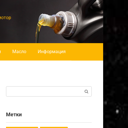
мотор
и
Масло
Информация
Поиск:
Метки