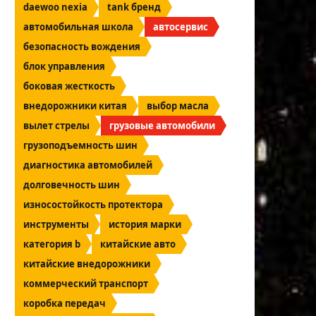
daewoo nexia
tank бренд
автомобильная школа
автосервис
безопасность вождения
блок управления
боковая жесткость
внедорожники китая
выбор масла
вылет стрелы
грузовые автомобили
грузоподъемность шин
диагностика автомобилей
долговечность шин
износостойкость протектора
инструменты
история марки
категория b
китайские авто
китайские внедорожники
коммерческий транспорт
коробка передач