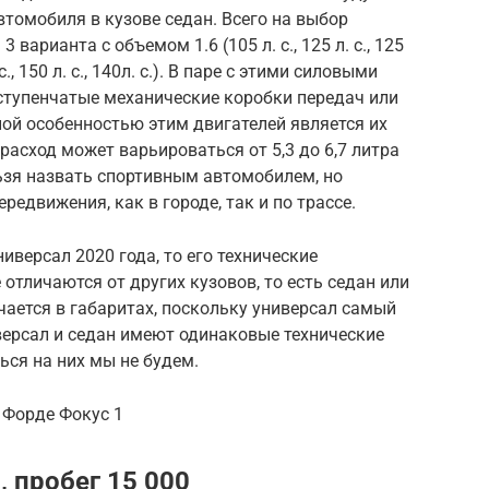
томобиля в кузове седан. Всего на выбор
 варианта с объемом 1.6 (105 л. с., 125 л. с., 125
с., 150 л. с., 140л. с.). В паре с этими силовыми
ступенчатые механические коробки передач или
ой особенностью этим двигателей является их
асход может варьироваться от 5,3 до 6,7 литра
льзя назвать спортивным автомобилем, но
едвижения, как в городе, так и по трассе.
иверсал 2020 года, то его технические
отличаются от других кузовов, то есть седан или
чается в габаритах, поскольку универсал самый
версал и седан имеют одинаковые технические
ься на них мы не будем.
 Форде Фокус 1
, пробег 15 000