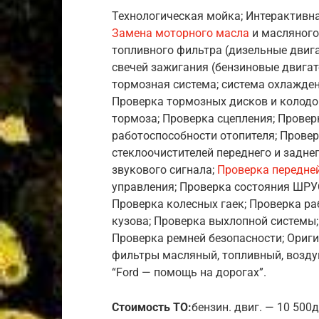
Технологическая мойка; Интерактивна
Замена моторного масла
и масляного
топливного фильтра (дизельные двига
свечей зажигания (бензиновые двигат
тормозная система; система охлажден
Проверка тормозных дисков и колодок
тормоза; Проверка сцепления; Прове
работоспособности отопителя; Прове
стеклоочистителей переднего и задне
звукового сигнала;
Проверка передней
управления; Проверка состояния ШРУ
Проверка колесных гаек; Проверка ра
кузова; Проверка выхлопной системы
Проверка ремней безопасности; Ориги
фильтры масляный, топливный, возду
“Ford — помощь на дорогах”.
Стоимость ТО:
бензин. двиг. — 10 500д