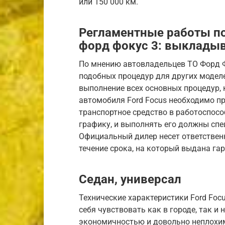
или 150 000 км.
Регламентные работы п
форд фокус 3: выкладыв
По мнению автовладельцев ТО Форд Ф
подобных процедур для других модел
выполнение всех основных процедур,
автомобиля Ford Focus необходимо п
транспортное средство в работоспос
графику, и выполнять его должны спе
Официальный дилер несет ответственн
течение срока, на который выдана гар
Седан, универсал
Технические характеристики Ford Focu
себя чувствовать как в городе, так и
экономичностью и довольно неплохи