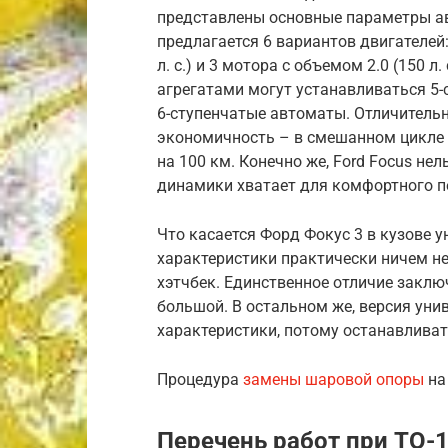
представлены основные параметры ав
предлагается 6 вариантов двигателей: 3
л. с.) и 3 мотора с объемом 2.0 (150 л. 
агрегатами могут устанавливаться 5-
6-ступенчатые автоматы. Отличительн
экономичность – в смешанном цикле р
на 100 км. Конечно же, Ford Focus не
динамики хватает для комфортного пер
Что касается Форд Фокус 3 в кузове ун
характеристики практически ничем не 
хэтчбек. Единственное отличие заклю
большой. В остальном же, версия уни
характеристики, потому останавливат
Процедура
замены шаровой опоры
на
Перечень работ при ТО-1