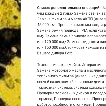
Список дополнительных операций
:• 
чем каждые 2 года;• Замена свечей за
Замена фильтра и масла АКПП (дизель
45 000 км;• Проверка системы кондиц
Замена ремня привода ГРМ, если уста
км;• Замена ремня привода вспомогат
или 120 000 км;• Замена жидкости си
или 150 000 км.Стоимость каждой из 
Вашего дилера Ford.
Технологическая мойка; Интерактивна
Замена моторного масла и масляного
топливного фильтра (дизельные двига
свечей зажигания (бензиновые двигат
тормозная система; система охлажден
Проверка тормозных дисков и колодок
тормоза; Проверка сцепления; Прове
работоспособности отопителя; Прове