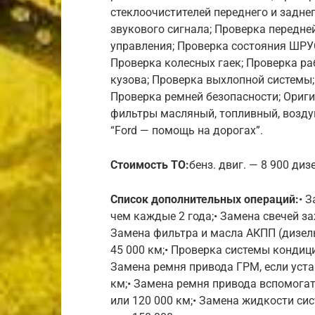
стеклоочистителей переднего и задне
звукового сигнала; Проверка передне
управления; Проверка состояния ШРУ
Проверка колесных гаек; Проверка ра
кузова; Проверка выхлопной системы
Проверка ремней безопасности; Ориги
фильтры масляный, топливный, возду
“Ford — помощь на дорогах”.
Стоимость ТО:
бенз. двиг. — 8 900 диз
Список дополнительных операций:
• 
чем каждые 2 года;• Замена свечей за
Замена фильтра и масла АКПП (дизель
45 000 км;• Проверка системы кондиц
Замена ремня привода ГРМ, если уста
км;• Замена ремня привода вспомогат
или 120 000 км;• Замена жидкости си