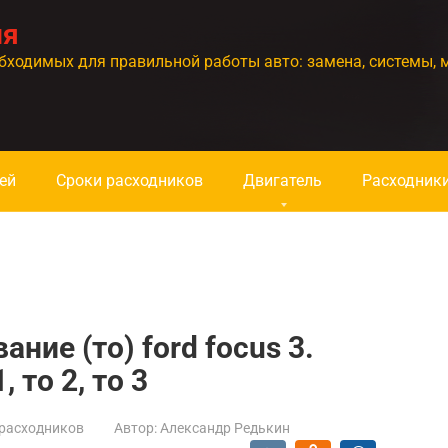
ия
бходимых для правильной работы авто: замена, системы, 
ей
Сроки расходников
Двигатель
Расходник
ние (то) ford focus 3.
 то 2, то 3
расходников
Автор:
Александр Редькин