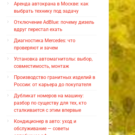
Аренда автокрана в Москве: как
выбрать технику под задачу
Отключение AdBlue: почему дизель
вдруг перестал ехать
Диагностика Mercedes: что
проверяют и зачем
Установка автомагнитолы: выбор,
совместимость, монтаж
Производство гранитных изделий в
России: от карьера до покупателя
Дубликат номеров на машину:
разбор по существу для тех, кто
сталкивается с этим впервые
Кондиционер в авто: уход и
обслуживание — советы