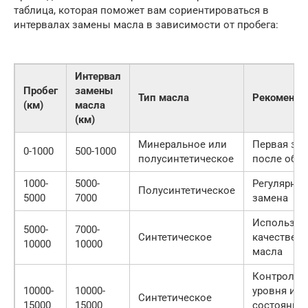
таблица, которая поможет вам сориентироваться в
интервалах замены масла в зависимости от пробега:
Интервал
Пробег
замены
Тип масла
Рекоменда
(км)
масла
(км)
Минеральное или
Первая за
0-1000
500-1000
полусинтетическое
после обка
1000-
5000-
Регулярная
Полусинтетическое
5000
7000
замена
Использов
5000-
7000-
Синтетическое
качествен
10000
10000
масла
Контроль
10000-
10000-
уровня и
Синтетическое
15000
15000
состояния