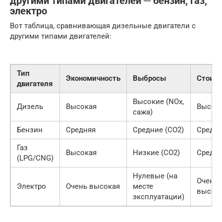
другими типами двигателей ─ бензин, газ,
электро
Вот таблица, сравнивающая дизельные двигатели с
другими типами двигателей:
Тип
Экономичность
Выбросы
Стоим
двигателя
Высокие (NOx,
Дизель
Высокая
Высок
сажа)
Бензин
Средняя
Средние (CO2)
Средн
Газ
Высокая
Низкие (CO2)
Средн
(LPG/CNG)
Нулевые (на
Очень
Электро
Очень высокая
месте
высок
эксплуатации)