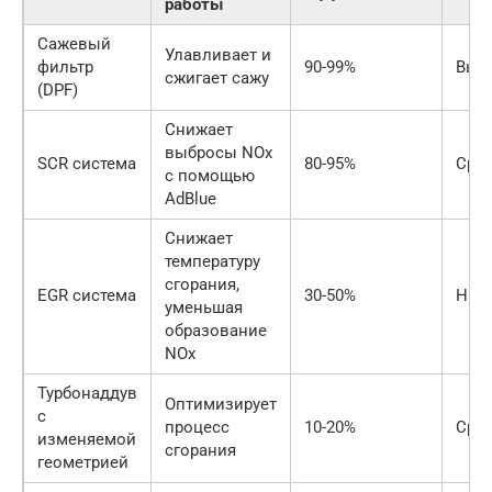
работы
Сажевый
Улавливает и
фильтр
90-99%
Выс
сжигает сажу
(DPF)
Снижает
выбросы NOx
SCR система
80-95%
Сре
с помощью
AdBlue
Снижает
температуру
сгорания,
EGR система
30-50%
Низ
уменьшая
образование
NOx
Турбонаддув
Оптимизирует
с
процесс
10-20%
Сре
изменяемой
сгорания
геометрией