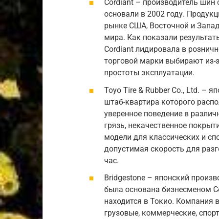
Cordiant – производитель шин
основали в 2002 году. Продукц
рынке США, Восточной и Запад
мира. Как показали результат
Cordiant лидировала в розничн
торговой марки выбирают из-з
простоты эксплуатации.
Toyo Tire & Rubber Co., Ltd. –
штаб-квартира которого распо
уверенное поведение в различ
грязь, некачественное покрыти
модели для классических и с
допустимая скорость для разг
час.
Bridgestone – японский произв
была основана бизнесменом Сё
находится в Токио. Компания 
грузовые, коммерческие, спорт