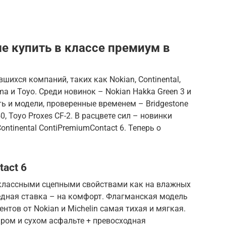
е купить в классе премиум в
ихся компаний, таких как Nokian, Continental,
ama и Toyo. Среди новинок – Nokian Hakka Green 3 и
Есть и модели, проверенные временем – Bridgestone
0, Toyo Proxes CF-2. В расцвете сил – новинки
Continental ContiPremiumContact 6. Теперь о
tact 6
оклассными сцепными свойствами как на влажных
редная ставка – на комфорт. Флагманская модель
нтов от Nokian и Michelin самая тихая и мягкая.
ром и сухом асфальте + превосходная