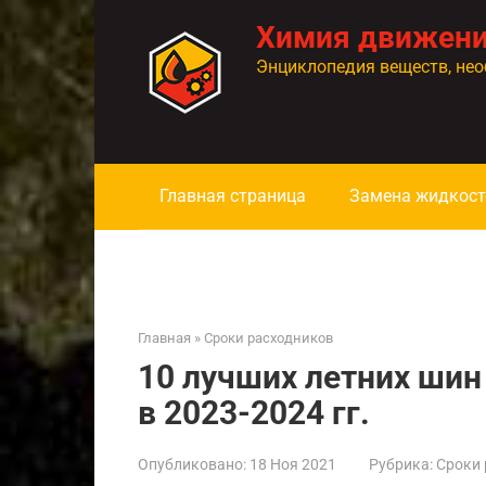
Перейти
Химия движен
к
контенту
Энциклопедия веществ, нео
Главная страница
Замена жидкост
Главная
»
Сроки расходников
10 лучших летних шин
в 2023-2024 гг.
Опубликовано:
18 Ноя 2021
Рубрика:
Сроки 