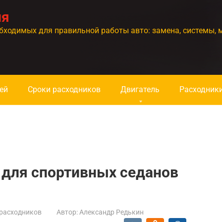
ия
бходимых для правильной работы авто: замена, системы, 
ей
Сроки расходников
Двигатель
Расходник
 для спортивных седанов
расходников
Автор:
Александр Редькин