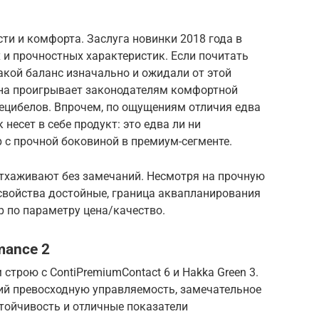
сти и комфорта. Заслуга новинки 2018 года в
и прочностных характеристик. Если почитать
такой баланс изначально и ожидали от этой
ина проигрывает законодателям комфортной
 децибелов. Впрочем, по ощущениям отличия едва
несет в себе продукт: это едва ли ни
 с прочной боковиной в премиум-сегменте.
 отхаживают без замечаний. Несмотря на прочную
 свойства достойные, граница аквапланирования
 по параметру цена/качество.
mance 2
строю с ContiPremiumContact 6 и Hakka Green 3.
ий превосходную управляемость, замечательное
тойчивость и отличные показатели