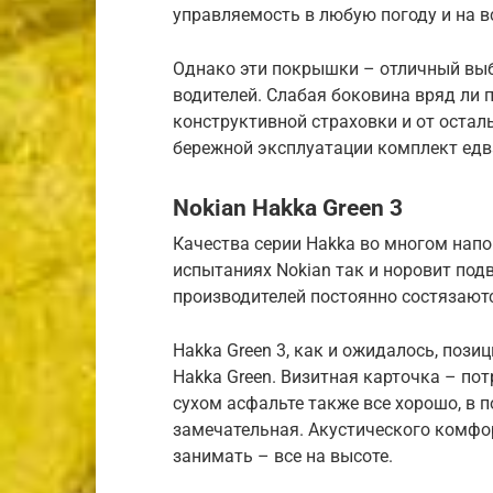
управляемость в любую погоду и на в
Однако эти покрышки – отличный выб
водителей. Слабая боковина вряд ли 
конструктивной страховки и от остал
бережной эксплуатации комплект едва
Nokian Hakka Green 3
Качества серии Hakka во многом напо
испытаниях Nokian так и норовит под
производителей постоянно состязаютс
Hakka Green 3, как и ожидалось, поз
Hakka Green. Визитная карточка – по
сухом асфальте также все хорошо, в 
замечательная. Акустического комфорт
занимать – все на высоте.