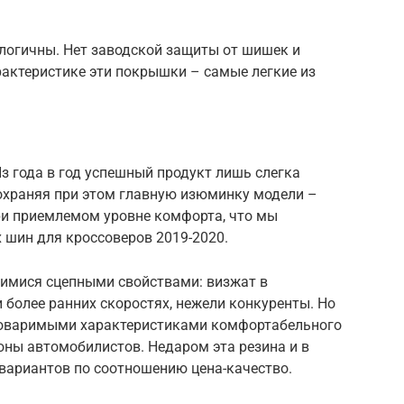
логичны. Нет заводской защиты от шишек и
арактеристике эти покрышки – самые легкие из
 Из года в год успешный продукт лишь слегка
сохраняя при этом главную изюминку модели –
ри приемлемом уровне комфорта, что мы
х шин для кроссоверов 2019-2020.
имися сцепными свойствами: визжат в
 более ранних скоростях, нежели конкуренты. Но
обоваримыми характеристиками комфортабельного
оны автомобилистов. Недаром эта резина и в
 вариантов по соотношению цена-качество.