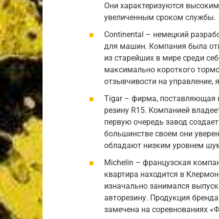
Они характеризуются высоким
увеличенным сроком службы.
Continental – немецкий разра
для машин. Компания была отк
из старейших в мире среди с
максимально короткого тормоз
отзывчивости на управление, 
Tigar – фирма, поставляюща
резину R15. Компанией владеет
первую очередь завод создает
большинстве своем они уверенн
обладают низким уровнем шум
Michelin – французская компан
квартира находится в Клермон-
изначально занимался выпуско
авторезину. Продукция бренда 
замечена на соревнованиях «Ф