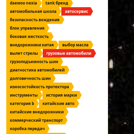
daewoo nexia
tank бренд
автомобильная школа
автосервис
безопасность вождения
блок управления
боковая жесткость
внедорожники китая
выбор масла
вылет стрелы
грузовые автомобили
грузоподъемность шин
диагностика автомобилей
долговечность шин
износостойкость протектора
инструменты
история марки
категория b
китайские авто
китайские внедорожники
коммерческий транспорт
коробка передач