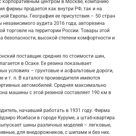
 с корпоративным центром в Москве, компанию
ия фирмы продается как внутри РФ, так и на
ной Европы. География ее присутствия – 50 стран
ы независимого аудита 2016 года, авторезина
ой торговле на территории России. Товары этой
а безопасности, высокой степени комфортности и
 японский поставщик средних по стоимости шин,
лагается в Осаке. Ее резина показывает
ных условиях – грунтовые и асфальтовые дороги,
е и т. п. В каталоге производителя имеются
портивных автомобилей. Средняя максимально
она машины с этой резиной составляет 190 км в
одитель, начавший работать в 1931 году. Фирма
дзиро Исибаси в городе Куруме, а штаб-квартира
выпускает шины различных моделей – легковые,
ивные, для внедорожников, с шипами и без них.