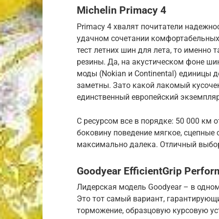
Michelin Primacy 4
Primacy 4 хвалят почитатели надежно
удачном сочетании комфортабельных 
тест летних шин для лета, то именно 
резины. Да, на акустическом фоне ш
моды (Nokian и Continental) единицы
заметны. Зато какой лакомый кусочек 
единственный европейский экземпляр
С ресурсом все в порядке: 50 000 км
боковину поведение мягкое, сцепные
максимально далека. Отличный выбор
Goodyear EfficientGrip Perfor
Лидерская модель Goodyear – в одном 
Это тот самый вариант, гарантирующ
торможение, образцовую курсовую ус