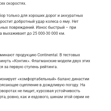
сех скоростях.
ор только для хороших дорог и аккуратных
простит добротный удар колеса о яму. Нет
ьных повреждений. Износ быстрый – при
 выхаживает до 25 000-30 000 км.
минают продукцию Continental. В тестовых
винуть «Контик». Флагманские модели двух этих
я за первую ступень рейтинга.
иционирует «комфортабельный» баланс династии
трясающее сцепление в дождливую погоду. На
поворотах не пищит, курсовая устойчивость
а, ровно, как и ездового, шинам этой серии не