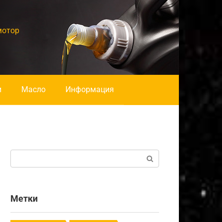
мотор
и
Масло
Информация
Поиск:
Метки