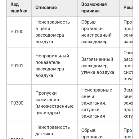
Код
Возможная
Описание
Решен
ошибки
причина
Неисправность
Обрыв
Прове
в цепи
проводки,
провод
P0100
расходомера
неисправный
замен
воздуха
расходомер
расхо
Очисти
Неправильный
Загрязненный
расход
показатель
P0101
расходомер,
провер
расходомера
утечка воздуха
систем
воздуха
впуска
Неисправные
Замен
Пропуски
свечи
свечи
зажигания
P0300
зажигания,
зажига
(множественные
катушки
провер
цилиндры)
зажигания
катуш
Неисправность
Обрыв
Прове
датчика
проводки,
провод