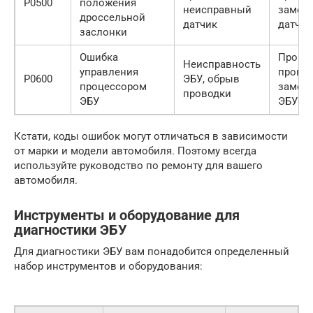
P0500
положения
неисправный
замен
дроссельной
датчик
датчик
заслонки
Ошибка
Прове
Неисправность
управления
провод
P0600
ЭБУ, обрыв
процессором
замен
проводки
ЭБУ
ЭБУ
Кстати, коды ошибок могут отличаться в зависимости
от марки и модели автомобиля. Поэтому всегда
используйте руководство по ремонту для вашего
автомобиля.
Инструменты и оборудование для
диагностики ЭБУ
Для диагностики ЭБУ вам понадобится определенный
набор инструментов и оборудования: