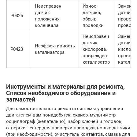
Неисправен
Износ
Заменит
датчик
датчика,
датчик,
P0325
положения
обрыв
проверь
коленвала
проводки
проводк
Неисправен
Заменит
датчик
датчик
Неэффективность
P0420
кислорода,
кислоро
катализатора
поврежден
проверь
катализатор
катализ
Инструменты и материалы для ремонта,
Список необходимого оборудования и
запчастей
Для самостоятельного ремонта системы управления
двигателем вам понадобятся: сканер, мультиметр,
осциллограф (желательно), набор ключей и головок,
отвертки, тестер для проверки проводки, новые датчики
(при необходимости), очиститель контактов, смазка для