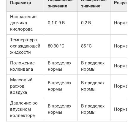
Параметр
Результ
значение
значение
Напряжение
датчика
0.1-0.9 В
0.2 В
Норма
кислорода
Температура
охлаждающей
80-90 °C
85 °C
Норма
жидкости
Положение
В пределах
В пределах
Норма
коленвала
нормы
нормы
Массовый
В пределах
В пределах
расход
Норма
нормы
нормы
воздуха
Давление во
В пределах
В пределах
впускном
Норма
нормы
нормы
коллекторе