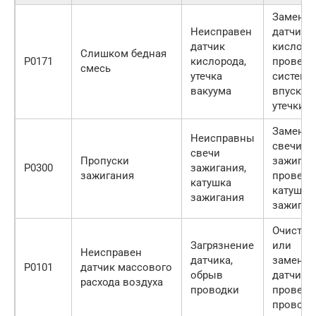
Заменит
Неисправен
датчик
датчик
кислоро
Слишком бедная
P0171
кислорода,
проверь
смесь
утечка
систему
вакуума
впуска 
утечки
Заменит
Неисправны
свечи
свечи
Пропуски
зажиган
P0300
зажигания,
зажигания
проверь
катушка
катушку
зажигания
зажиган
Очистит
Загрязнение
или
Неисправен
датчика,
заменит
P0101
датчик массового
обрыв
датчик,
расхода воздуха
проводки
проверь
проводк