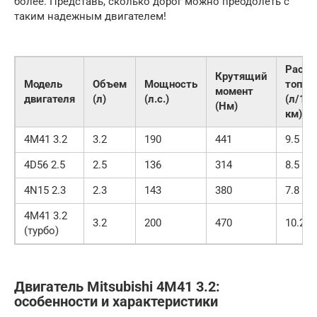
более. Представь, сколько дорог можно преодолеть с
таким надежным двигателем!
Расхо
Крутящий
Модель
Объем
Мощность
топли
момент
двигателя
(л)
(л.с.)
(л/10
(Нм)
км)
4M41 3.2
3.2
190
441
9.5
4D56 2.5
2.5
136
314
8.5
4N15 2.3
2.3
143
380
7.8
4M41 3.2
3.2
200
470
10.2
(турбо)
Двигатель Mitsubishi 4M41 3.2:
особенности и характеристики