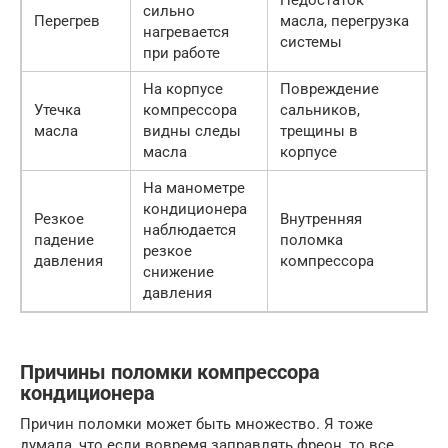
Недостаток
сильно
Перегрев
масла, перегрузка
нагревается
системы
при работе
На корпусе
Повреждение
Утечка
компрессора
сальников,
масла
видны следы
трещины в
масла
корпусе
На манометре
кондиционера
Резкое
Внутренняя
наблюдается
падение
поломка
резкое
давления
компрессора
снижение
давления
Причины поломки компрессора
кондиционера
Причин поломки может быть множество. Я тоже
думала, что если вовремя заправлять фреон, то все