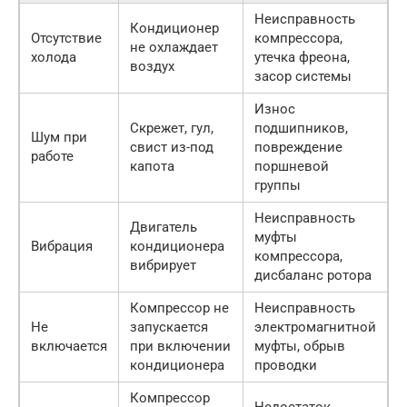
Неисправность
Кондиционер
Отсутствие
компрессора,
не охлаждает
холода
утечка фреона,
воздух
засор системы
Износ
Скрежет, гул,
подшипников,
Шум при
свист из-под
повреждение
работе
капота
поршневой
группы
Неисправность
Двигатель
муфты
Вибрация
кондиционера
компрессора,
вибрирует
дисбаланс ротора
Компрессор не
Неисправность
Не
запускается
электромагнитной
включается
при включении
муфты, обрыв
кондиционера
проводки
Компрессор