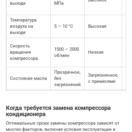
Высокое
выходе
МПа
не
ко
Температура
Не
воздуха на
5 — 10 °C
Высокая
ко
выходе
ут
Не
Скорость
1500 — 2000
эл
вращения
Низкая
об/мин
му
компрессора
ко
Прозрачное,
Из
Загрязненное,
Состояние масла
без
ко
с примесями
загрязнений
по
Когда требуется замена компрессора
кондиционера
Оптимальные сроки замены компрессора зависят от
многих факторов, включая условия эксплуатации и