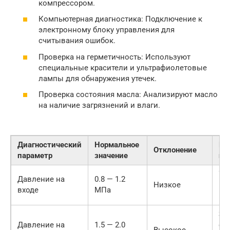
компрессором.
Компьютерная диагностика: Подключение к
электронному блоку управления для
считывания ошибок.
Проверка на герметичность: Используют
специальные красители и ультрафиолетовые
лампы для обнаружения утечек.
Проверка состояния масла: Анализируют масло
на наличие загрязнений и влаги.
Диагностический
Нормальное
Во
Отклонение
параметр
значение
пр
Ут
Давление на
0.8 — 1.2
Низкое
не
входе
МПа
ко
За
Давление на
1.5 — 2.0
си