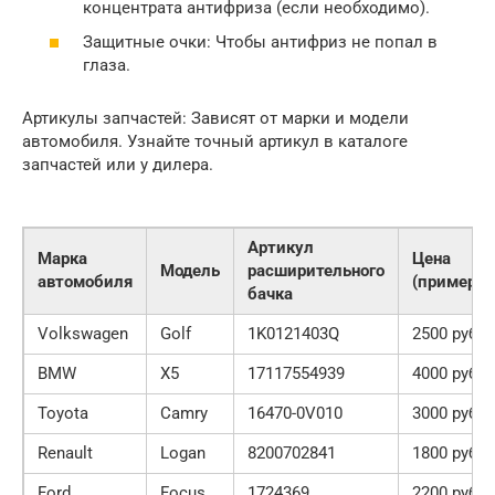
концентрата антифриза (если необходимо).
Защитные очки: Чтобы антифриз не попал в
глаза.
Артикулы запчастей: Зависят от марки и модели
автомобиля. Узнайте точный артикул в каталоге
запчастей или у дилера.
Артикул
Марка
Цена
Модель
расширительного
автомобиля
(примерно
бачка
Volkswagen
Golf
1K0121403Q
2500 руб.
BMW
X5
17117554939
4000 руб.
Toyota
Camry
16470-0V010
3000 руб.
Renault
Logan
8200702841
1800 руб.
Ford
Focus
1724369
2200 руб.