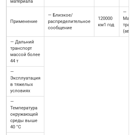
материала
—
— Близкое/
120000
Марш
Применение
распределительное
км1 год
транс
сообщение
(авто
— Дальний
транспорт
массой более
44 т
—
Эксплуатация
в тяжелых
условиях
—
Температура
окружающей
среды выше
40 °С