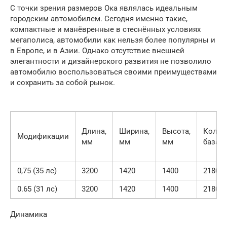
С точки зрения размеров Ока являлась идеальным
городским автомобилем. Сегодня именно такие,
компактные и манёвренные в стеснённых условиях
мегаполиса, автомобили как нельзя более популярны и
в Европе, и в Азии. Однако отсутствие внешней
элегантности и дизайнерского развития не позволило
автомобилю воспользоваться своими преимуществами
и сохранить за собой рынок.
Длина,
Ширина,
Высота,
Колес
Модификации
мм
мм
мм
база, 
0,75 (35 лс)
3200
1420
1400
2180
0.65 (31 лс)
3200
1420
1400
2180
Динамика