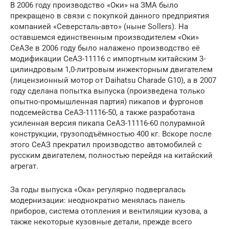
В 2006 году производство «Оки» на ЗМА было
прекращено в связи с покупкой данного предприятия
компанией «Северсталь-авто» (ныне Sollers). На
оставшемся единственным производителем «Оки»
СеАЗе в 2006 году было налажено производство её
модификации СеАЗ-11116 с импортным китайским 3-
цилиндровым 1,0-литровым инжекторным двигателем
(лицензионный мотор от Daihatsu Charade G10), а в 2007
году сделана попытка выпуска (произведена только
опытно-промышленная партия) пикапов и фургонов
подсемейства СеАЗ-11116-50, а также разработана
усиленная версия пикапа СеАЗ-11116-60 полурамной
конструкции, грузоподъёмностью 400 кг. Вскоре после
этого СеАЗ прекратил производство автомобилей с
русским двигателем, полностью перейдя на китайский
агрегат.
За годы выпуска «Ока» регулярно подвергалась
модернизации: неоднократно менялась панель
приборов, система отопления и вентиляции кузова, а
также некоторые кузовные детали, прежде всего