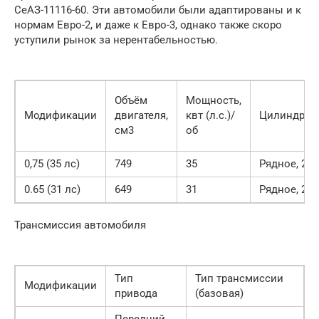
СеАЗ-11116-60. Эти автомобили были адаптированы и к
нормам Евро-2, и даже к Евро-3, однако также скоро
уступили рынок за нерентабельностью.
Объём
Мощность,
Модификации
двигателя,
квт (л.с.)/
Цилиндры
см3
об
0,75 (35 лс)
749
35
Рядное, 2
0.65 (31 лс)
649
31
Рядное, 2
Трансмиссия автомобиля
Тип
Тип трансмиссии
Модификации
привода
(базовая)
Передний