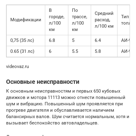
В
По
Средний
городе,
трассе,
Тип
Модификации
расход,
л/100
л/100
топли
л/100 км
км
км
0,75 (35 лс)
6.8
5
6.4
АИ-92
0.65 (31 лс)
6
5.5
5.8
АИ-92
videovaz.ru
Основные неисправности
К основным неисправностям и первых 650 кубовых
движков и мотора 11113 можно отнести повышенный
шум и вибрацию. Повышенный шум проявляется при
прогреве двигателя и обуславливается наличием
балансирных валов. Шум считается нормальным, хотя и
вызывает беспокойство автовладельцев.