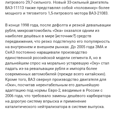
литрового 29,7-сильного. Новый 33-сильный двигатель
ВАЗ-11113 также представлял собой «половинку» более
мощного и тяговитого 1,5-литрового мотора ВАЗ-21083.
В конце 1998 года, после дефолта и резкой девальвации
рубля, микроавтомобиль «Ока» оказался одним из
наиболее дешёвых в мире [
источник?
] средств
передвижения, что резко подстегнуло его популярность
на внутреннем и внешнем рынках. До 2005 года ЗМА и
СеАЗ постоянно наращивали производство
единственной российской модели сегмента А, но в
дальнейшем спрос на морально устаревшую «Оку» стал
падать из-за ревальвации рубля и импорта более
современных автомобилей (прежде всего китайских).
Кроме того, ВАЗ свернул производство двигателя для
«Оки», посчитав нерентабельным его дальнейшую
адаптацию под нормы Евро-2, вводимые в России с
2006 года, что требовало замены дешёвого карбюратора
на дорогую систему впрыска и применение
каталитического нейтрализатора в системе выпуска.