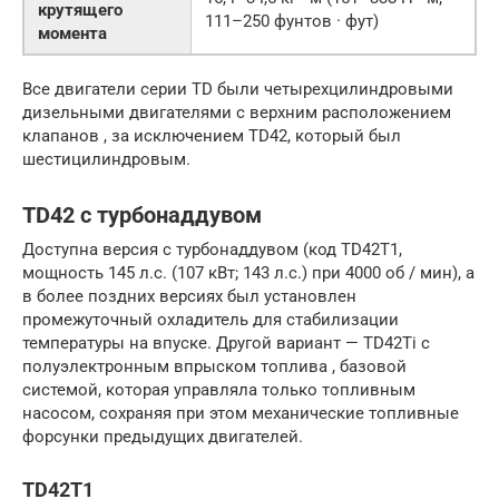
крутящего
111–250 фунтов · фут)
момента
Все двигатели серии TD были четырехцилиндровыми
дизельными двигателями с верхним расположением
клапанов , за исключением TD42, который был
шестицилиндровым.
TD42 с турбонаддувом
Доступна версия с турбонаддувом (код TD42T1,
мощность 145 л.с. (107 кВт; 143 л.с.) при 4000 об / мин), а
в более поздних версиях был установлен
промежуточный охладитель для стабилизации
температуры на впуске. Другой вариант — TD42Ti с
полуэлектронным впрыском топлива , базовой
системой, которая управляла только топливным
насосом, сохраняя при этом механические топливные
форсунки предыдущих двигателей.
TD42T1