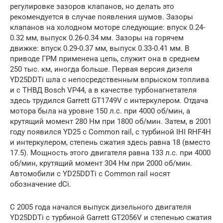
регулировке зазоров клапанов, но делать это
рекомендуется в случае появления шумов. Зазоры
клапанов на холодном моторе следующие: впуск 0.24-
0.32 мм, выпуск 0.26-0.34 мм. Зазоры на горячем
движке: впуск 0.29-0.37 мм, выпуск 0.33-0.41 мм. В
приводе ГРМ применена цепь, служит она в среднем
250 тыс. км, иногда больше. Первая версия дизеля
YD25DDTi шла с непосредственным впрыском топлива
и с ТНВД Bosch VP44, а в качестве турбонагнетателя
здесь трудился Garrett GT1749V с интеркулером. Отдача
мотора была на уровне 150 л.с. при 4000 об/мин, а
крутящий момент 280 Нм при 1800 об/мин. Затем, в 2001
году появился YD25 с Common rail, с турбиной IHI RHF4H
и интеркулером, степень сжатия здесь равна 18 (вместо
17.5). Мощность этого двигателя равна 133 л.с. при 4000
об/мин, крутящий момент 304 Нм при 2000 об/мин.
Автомобили с YD25DDTi с Common rail носят
обозначение dCi.
С 2005 года начался выпуск дизельного двигателя
YD25DDTi с турбиной Garrett GT2056V и степенью сжатия