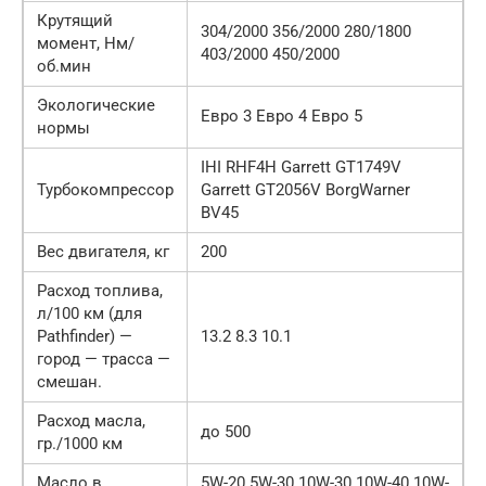
Крутящий
304/2000 356/2000 280/1800
момент, Нм/
403/2000 450/2000
об.мин
Экологические
Евро 3 Евро 4 Евро 5
нормы
IHI RHF4H Garrett GT1749V
Турбокомпрессор
Garrett GT2056V BorgWarner
BV45
Вес двигателя, кг
200
Расход топлива,
л/100 км (для
Pathfinder) —
13.2 8.3 10.1
город — трасса —
смешан.
Расход масла,
до 500
гр./1000 км
Масло в
5W-20 5W-30 10W-30 10W-40 10W-