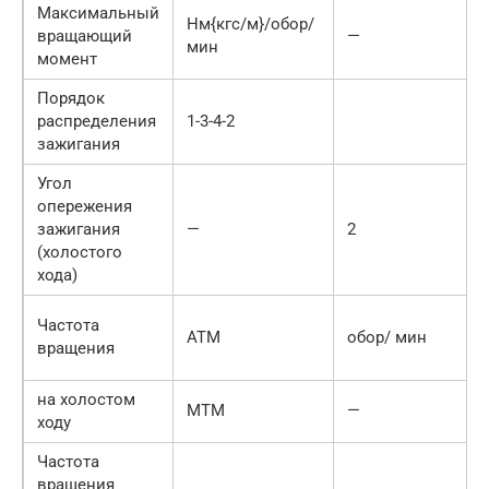
Максимальный
Нм{кгс/м}/обор/
вращающий
—
мин
момент
Порядок
распределения
1-3-4-2
зажигания
Угол
опережения
зажигания
—
2
(холостого
хода)
Частота
ATM
обор/ мин
вращения
на холостом
MTM
—
ходу
Частота
вращения