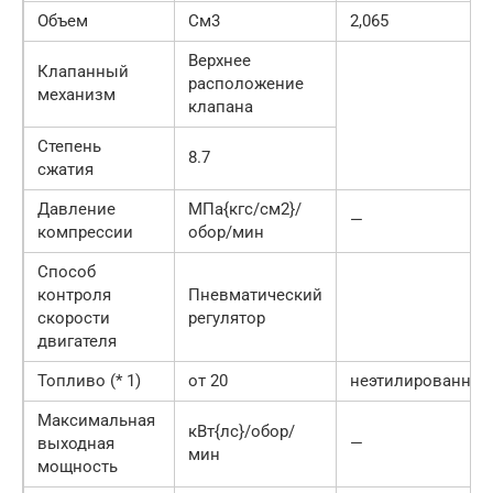
Объем
См3
2,065
Верхнее
Клапанный
расположение
механизм
клапана
Степень
8.7
сжатия
Давление
МПа{кгс/см2}/
—
компрессии
обор/мин
Способ
контроля
Пневматический
скорости
регулятор
двигателя
Топливо (* 1)
от 20
неэтилированны
Максимальная
кВт{лс}/обор/
выходная
—
мин
мощность