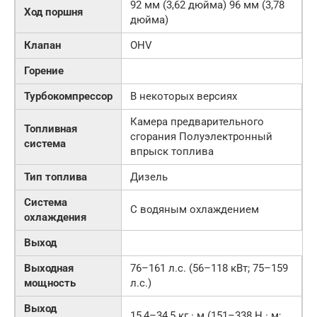
92 мм (3,62 дюйма) 96 мм (3,78
Ход поршня
дюйма)
Клапан
OHV
Горение
Турбокомпрессор
В некоторых версиях
Камера предварительного
Топливная
сгорания Полуэлектронный
система
впрыск топлива
Тип топлива
Дизель
Система
С водяным охлаждением
охлаждения
Выход
Выходная
76–161 л.с. (56–118 кВт; 75–159
мощность
л.с.)
Выход
15,4–34,5 кг · м (151–338 Н · м;