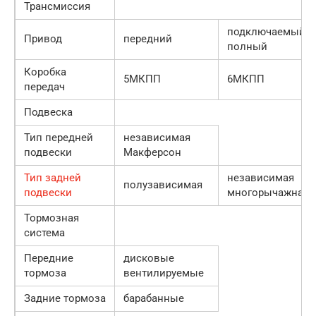
Трансмиссия
подключаемый
Привод
передний
полный
Коробка
5МКПП
6МКПП
передач
Подвеска
Тип передней
независимая
подвески
Макферсон
Тип задней
независимая
полузависимая
подвески
многорычажная
Тормозная
система
Передние
дисковые
тормоза
вентилируемые
Задние тормоза
барабанные