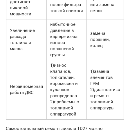
достигает
после фильтра
или замена
пиковой
тонкой очистки
сетки
мощности
избыточное
Увеличение
давление в
замена
расхода
картере из-за
поршней,
топлива и
износа
колец
масла
поршневой
группы
1)износ
клапанов,
1)замена
толкателей,
элементов
коромысел и
ГРМ
Неравномерная
кулачков
2)диагностика
работа ДВС
распредвала
и ремонт
2)проблемы с
топливной
топливной
аппаратуры
аппаратурой
Самостоятельный ремонт дизеля TD27 можно