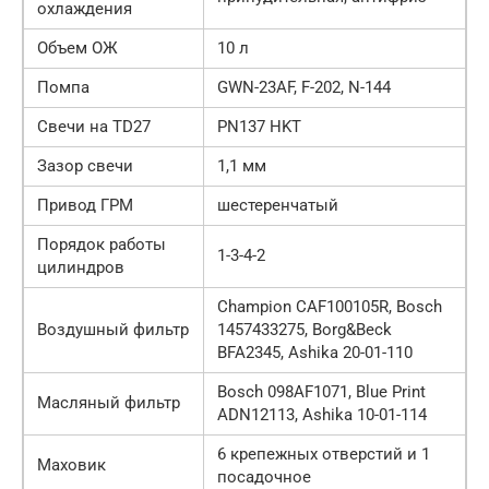
охлаждения
Объем ОЖ
10 л
Помпа
GWN-23AF, F-202, N-144
Свечи на TD27
PN137 HKT
Зазор свечи
1,1 мм
Привод ГРМ
шестеренчатый
Порядок работы
1-3-4-2
цилиндров
Champion CAF100105R, Bosch
Воздушный фильтр
1457433275, Borg&Beck
BFA2345, Ashika 20-01-110
Bosch 098AF1071, Blue Print
Масляный фильтр
ADN12113, Ashika 10-01-114
6 крепежных отверстий и 1
Маховик
посадочное