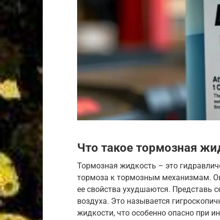
Что такое тормозная жид
Тормозная жидкость – это гидравлич
тормоза к тормозным механизмам. Он
ее свойства ухудшаются. Представь се
воздуха. Это называется гигроскопич
жидкости, что особенно опасно при и