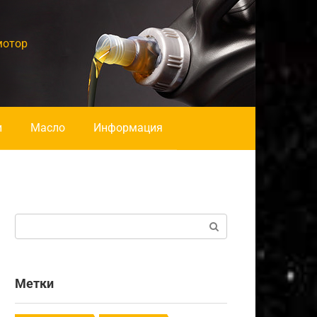
мотор
и
Масло
Информация
Поиск:
Метки