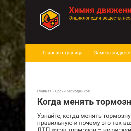
Перейти
Химия движен
к
контенту
Энциклопедия веществ, нео
Главная страница
Замена жидкост
Главная
»
Сроки расходников
Когда менять тормоз
Узнайте, когда менять тормозн
правильную и почему это так в
ДТП из-за тормозов – не рискуй