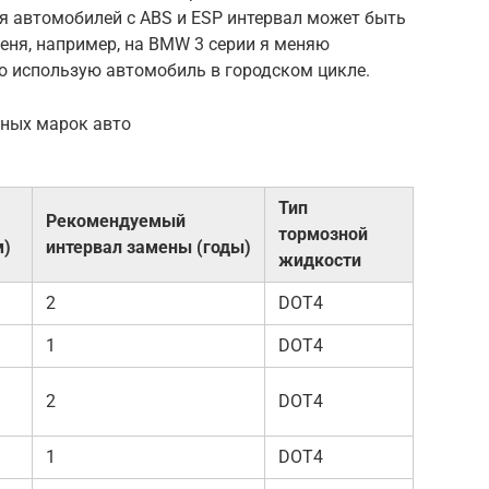
для автомобилей с ABS и ESP интервал может быть
меня, например, на BMW 3 серии я меняю
о использую автомобиль в городском цикле.
зных марок авто
Тип
Рекомендуемый
тормозной
м)
интервал замены (годы)
жидкости
2
DOT4
1
DOT4
2
DOT4
1
DOT4