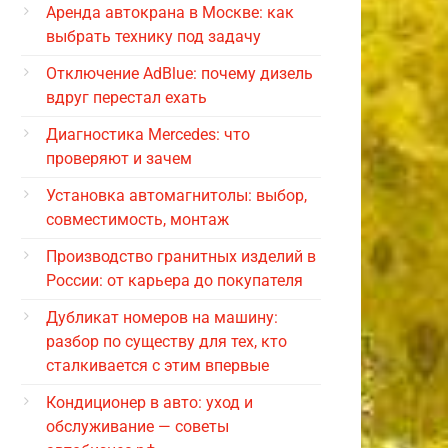
Аренда автокрана в Москве: как
выбрать технику под задачу
Отключение AdBlue: почему дизель
вдруг перестал ехать
Диагностика Mercedes: что
проверяют и зачем
Установка автомагнитолы: выбор,
совместимость, монтаж
Производство гранитных изделий в
России: от карьера до покупателя
Дубликат номеров на машину:
разбор по существу для тех, кто
сталкивается с этим впервые
Кондиционер в авто: уход и
обслуживание — советы