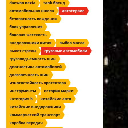
daewoo nexia
tank бренд
автомобильная школа
автосервис
безопасность вождения
блок управления
боковая жесткость
внедорожники китая
выбор масла
вылет стрелы
грузовые автомобили
грузоподъемность шин
диагностика автомобилей
долговечность шин
износостойкость протектора
инструменты
история марки
категория b
китайские авто
китайские внедорожники
коммерческий транспорт
коробка передач