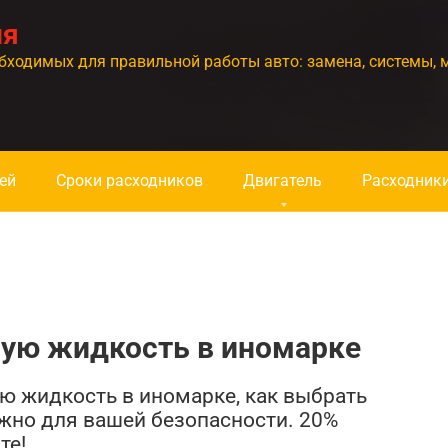
ия
бходимых для правильной работы авто: замена, системы, 
ей
Сроки расходников
Двигатель
Расходник
ную жидкость в иномарке
ую жидкость в иномарке, как выбрать
ажно для вашей безопасности. 20%
те!