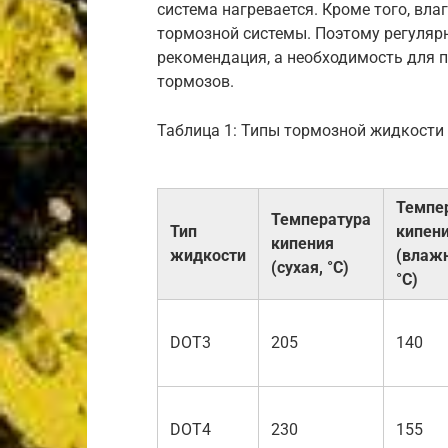
система нагревается. Кроме того, вл
тормозной системы. Поэтому регуляр
рекомендация, а необходимость для 
тормозов.
Таблица 1: Типы тормозной жидкости 
Темпе
Температура
Тип
кипен
кипения
жидкости
(влажн
(сухая, °C)
°C)
DOT3
205
140
DOT4
230
155