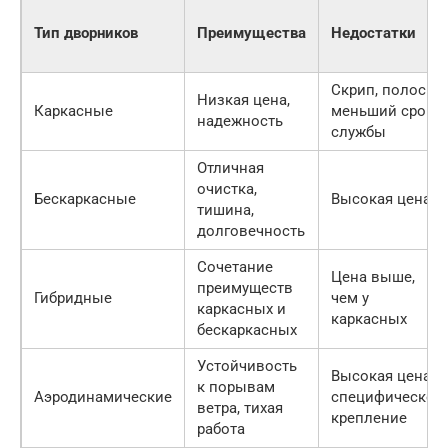
Тип дворников
Преимущества
Недостатки
Скрип, полосы,
Низкая цена,
Каркасные
меньший срок
надежность
службы
Отличная
очистка,
Бескаркасные
Высокая цена
тишина,
долговечность
Сочетание
Цена выше,
преимуществ
Гибридные
чем у
каркасных и
каркасных
бескаркасных
Устойчивость
Высокая цена,
к порывам
Аэродинамические
специфическое
ветра, тихая
крепление
работа