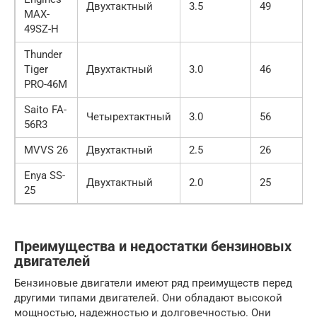
Двухтактный
3.5
49
$
MAX-
49SZ-H
Thunder
Tiger
Двухтактный
3.0
46
$
PRO-46M
Saito FA-
Четырехтактный
3.0
56
$
56R3
MVVS 26
Двухтактный
2.5
26
$
Enya SS-
Двухтактный
2.0
25
$
25
Преимущества и недостатки бензиновых
двигателей
Бензиновые двигатели имеют ряд преимуществ перед
другими типами двигателей. Они обладают высокой
мощностью, надежностью и долговечностью. Они