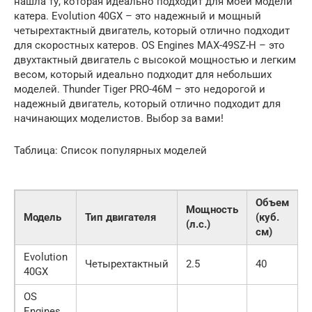
нашла ту, которая идеально подходит для моей модели
катера. Evolution 40GX – это надежный и мощный
четырехтактный двигатель, который отлично подходит
для скоростных катеров. OS Engines MAX-49SZ-H – это
двухтактный двигатель с высокой мощностью и легким
весом, который идеально подходит для небольших
моделей. Thunder Tiger PRO-46M – это недорогой и
надежный двигатель, который отлично подходит для
начинающих моделистов. Выбор за вами!
Таблица: Список популярных моделей
Объем
Мощность
Модель
Тип двигателя
(куб.
(л.с.)
(
см)
Evolution
Четырехтактный
2.5
40
$
40GX
OS
Engines