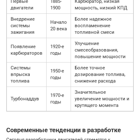
Первые
1885-
Карбюратор, низкая
двигатели
1900
мощность, низкий КПД
Внедрение
Более надежное
Начало
системы
воспламенение
20 века
зажигания
топливной смеси
Улучшение
Появление
1920-е
смесеобразования,
карбюраторов
годы
повышение мощности
Системы
Более точное
1950-е
впрыска
дозирование топлива,
годы
топлива
снижение расхода
Значительное
1970-е
Турбонаддув
увеличение мощности и
годы
крутящего момента
Современные тенденции в разработке
Сегодня разработчики двигателей стремятся к