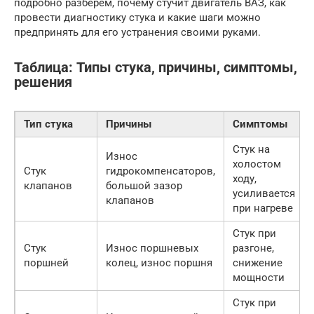
подробно разберем, почему стучит двигатель ВАЗ, как
провести диагностику стука и какие шаги можно
предпринять для его устранения своими руками.
Таблица: Типы стука, причины, симптомы,
решения
Тип стука
Причины
Симптомы
Стук на
Износ
холостом
Стук
гидрокомпенсаторов,
ходу,
клапанов
большой зазор
усиливается
клапанов
при нагреве
Стук при
Стук
Износ поршневых
разгоне,
поршней
колец, износ поршня
снижение
мощности
Стук при