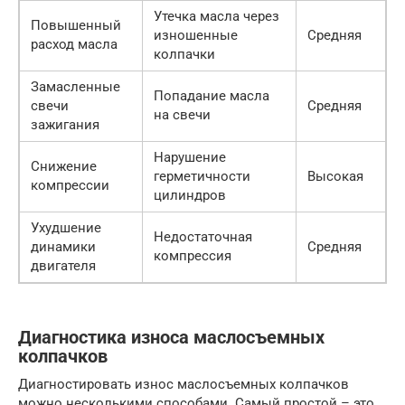
Утечка масла через
Повышенный
изношенные
Средняя
расход масла
колпачки
Замасленные
Попадание масла
свечи
Средняя
на свечи
зажигания
Нарушение
Снижение
герметичности
Высокая
компрессии
цилиндров
Ухудшение
Недостаточная
динамики
Средняя
компрессия
двигателя
Диагностика износа маслосъемных
колпачков
Диагностировать износ маслосъемных колпачков
можно несколькими способами. Самый простой – это