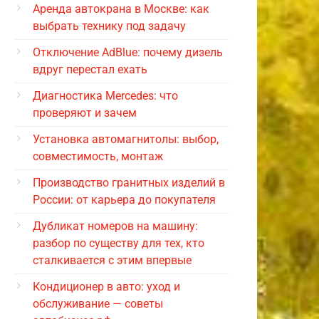
Аренда автокрана в Москве: как
выбрать технику под задачу
Отключение AdBlue: почему дизель
вдруг перестал ехать
Диагностика Mercedes: что
проверяют и зачем
Установка автомагнитолы: выбор,
совместимость, монтаж
Производство гранитных изделий в
России: от карьера до покупателя
Дубликат номеров на машину:
разбор по существу для тех, кто
сталкивается с этим впервые
Кондиционер в авто: уход и
обслуживание — советы