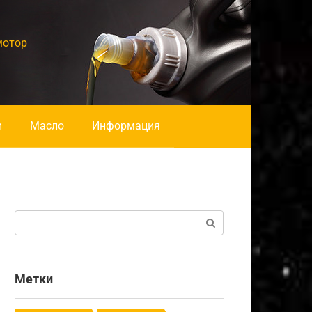
мотор
и
Масло
Информация
Поиск:
Метки