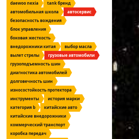
daewoo nexia
tank бренд
автомобильная школа
автосервис
безопасность вождения
блок управления
боковая жесткость
внедорожники китая
выбор масла
вылет стрелы
грузовые автомобили
грузоподъемность шин
диагностика автомобилей
долговечность шин
износостойкость протектора
инструменты
история марки
категория b
китайские авто
китайские внедорожники
коммерческий транспорт
коробка передач