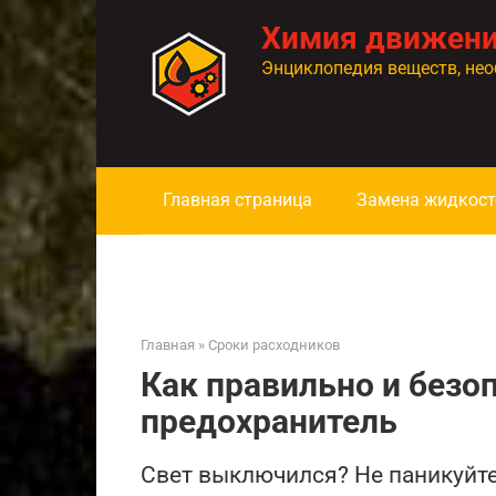
Перейти
Химия движен
к
контенту
Энциклопедия веществ, нео
Главная страница
Замена жидкост
Главная
»
Сроки расходников
Как правильно и безо
предохранитель
Свет выключился? Не паникуйте!