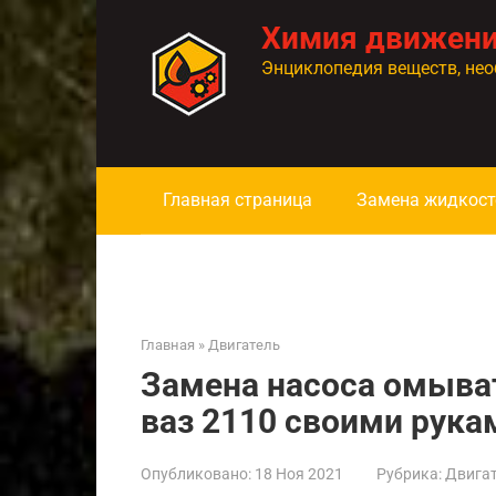
Перейти
Химия движен
к
контенту
Энциклопедия веществ, нео
Главная страница
Замена жидкост
Главная
»
Двигатель
Замена насоса омыват
ваз 2110 своими рука
Опубликовано:
18 Ноя 2021
Рубрика:
Двига