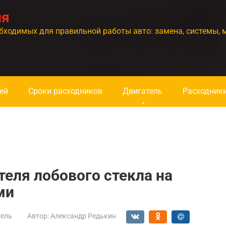
ия
бходимых для правильной работы авто: замена, системы, 
ей
Сроки расходников
Двигатель
Расходник
еля лобового стекла на
ми
тель
Автор:
Александр Редькин