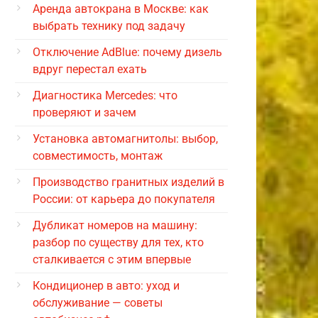
Аренда автокрана в Москве: как
выбрать технику под задачу
Отключение AdBlue: почему дизель
вдруг перестал ехать
Диагностика Mercedes: что
проверяют и зачем
Установка автомагнитолы: выбор,
совместимость, монтаж
Производство гранитных изделий в
России: от карьера до покупателя
Дубликат номеров на машину:
разбор по существу для тех, кто
сталкивается с этим впервые
Кондиционер в авто: уход и
обслуживание — советы