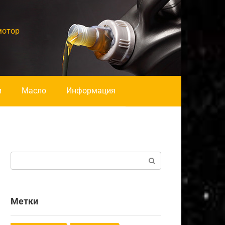
мотор
и
Масло
Информация
Поиск:
Метки