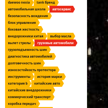
daewoo nexia
tank бренд
автомобильная школа
автосервис
безопасность вождения
блок управления
боковая жесткость
внедорожники китая
выбор масла
вылет стрелы
грузовые автомобили
грузоподъемность шин
диагностика автомобилей
долговечность шин
износостойкость протектора
инструменты
история марки
категория b
китайские авто
китайские внедорожники
коммерческий транспорт
коробка передач