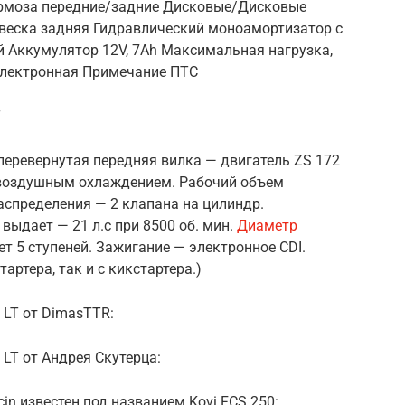
Тормоза передние/задние Дисковые/Дисковые
веска задняя Гидравлический моноамортизатор с
й Аккумулятор 12V, 7Аh Максимальная нагрузка,
 Электронная Примечание ПТС
T
 перевернутая передняя вилка — двигатель ZS 172
 воздушным охлаждением. Рабочий объем
распределения — 2 клапана на цилиндр.
ыдает — 21 л.с при 8500 об. мин.
Диаметр
еет 5 ступеней. Зажигание — электронное CDI.
артера, так и с кикстартера.)
 LT от DimasTTR:
LT от Андрея Скутерца:
cin известен под названием Kovi FCS 250: