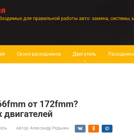
ия
бходимых для правильной работы авто: замена, системы, 
ей
Сроки расходников
Двигатель
Расходник
166fmm от 172fmm?
 двигателей
тель
Автор:
Александр Редькин