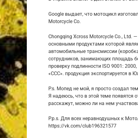
Google выдает, что мотоцикл изготов
Motorcycle Co.
Chongqing Xcross Motorcycle Co., Ltd.
основными продуктами которой явля
автомобильные трансмиссии (коробка 
сотрудников, занимающих площадь б
проверку подлинности ISO 9001: 2000,
«CCC». продукция экспортируется в Ю
P.s. Мопед не мой, я просто создал т
Я надеюсь, что в этой теме появятся
расскажут, можно ли на нем участвова
P.p.s. Для всех неравнодушных к Мото
https://vk.com/club196321577