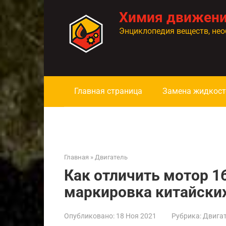
Перейти
Химия движен
к
контенту
Энциклопедия веществ, нео
Главная страница
Замена жидкост
Главная
»
Двигатель
Как отличить мотор 
маркировка китайских
Опубликовано:
18 Ноя 2021
Рубрика:
Двига