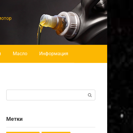
мотор
и
Масло
Информация
Поиск:
Метки