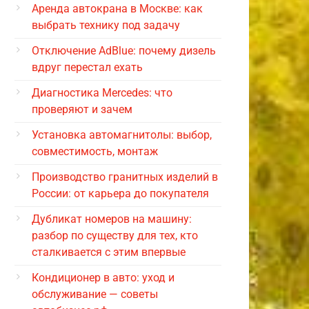
Аренда автокрана в Москве: как
выбрать технику под задачу
Отключение AdBlue: почему дизель
вдруг перестал ехать
Диагностика Mercedes: что
проверяют и зачем
Установка автомагнитолы: выбор,
совместимость, монтаж
Производство гранитных изделий в
России: от карьера до покупателя
Дубликат номеров на машину:
разбор по существу для тех, кто
сталкивается с этим впервые
Кондиционер в авто: уход и
обслуживание — советы