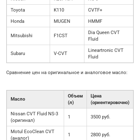
Toyota
K110
CVTF+
Honda
MUGEN
HMMF
Dia Queen CVT
Mitsubishi
F1CST
Fluid
Lineartronic CVT
Subaru
V-CVT
Fluid
Сравнение цен на оригинальное и аналоговое масло:
Объем
Цена
Масло
(л)
(ориентировочно)
Nissan CVT Fluid NS-3
1
3500 руб.
(оригинал)
Motul EcoClean CVT
1
2800 руб.
(аналог)