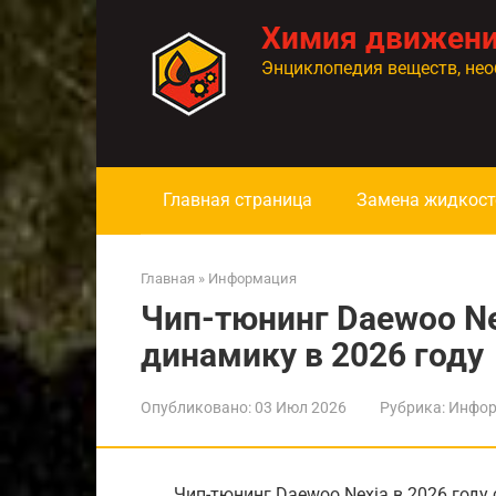
Перейти
Химия движен
к
контенту
Энциклопедия веществ, нео
Главная страница
Замена жидкост
Главная
»
Информация
Чип-тюнинг Daewoo Ne
динамику в 2026 году
Опубликовано:
03 Июл 2026
Рубрика:
Инфор
Чип-тюнинг Daewoo Nexia в 2026 год