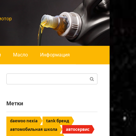
мотор
и
Масло
Информация
Поиск:
Метки
daewoo nexia
tank бренд
автомобильная школа
автосервис