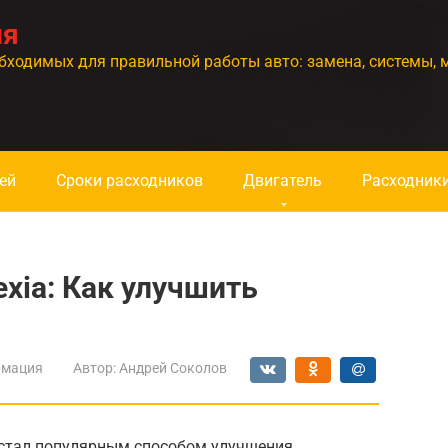
ия
бходимых для правильной работы авто: замена, системы, 
ей
Сроки расходников
Двигатель
Расходник
xia: Как улучшить
мация
Автор:
Андрей Соколов
у стал популярным способом улучшения