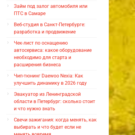
Займ под залог автомобиля или
ПТС в Самаре
Веб-студия в Санкт-Петербурге:
разработка и продвижение
Чек-лист по оснащению
автосервиса: какое оборудование
необходимо для старта и
расширения бизнеса
Чип-тюнинг Daewoo Nexia: Как
улучшить динамику в 2026 году
Эвакуатор из Ленинградской
области в Петербург: сколько стоит
и что нужно знать
Свечи зажигания: когда менять, как
выбирать и что будет если не
менять вовремя