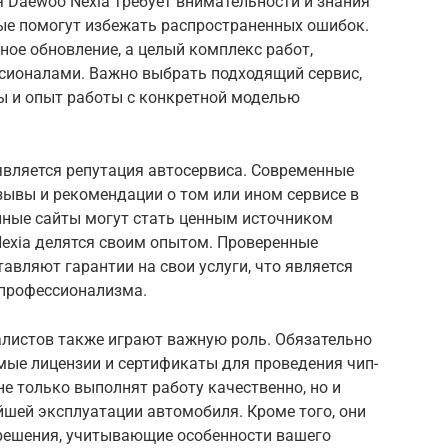
 Daewoo Nexia требует внимательности и знания
ые помогут избежать распространенных ошибок.
ное обновление, а целый комплекс работ,
сионалами. Важно выбрать подходящий сервис,
ы и опыт работы с конкретной моделью
является репутация автосервиса. Современные
зывы и рекомендации о том или ином сервисе в
нные сайты могут стать ценным источником
exia делятся своим опытом. Проверенные
тавляют гарантии на свои услуги, что является
профессионализма.
листов также играют важную роль. Обязательно
мые лицензии и сертификаты для проведения чип-
е только выполнят работу качественно, но и
йшей эксплуатации автомобиля. Кроме того, они
решения, учитывающие особенности вашего