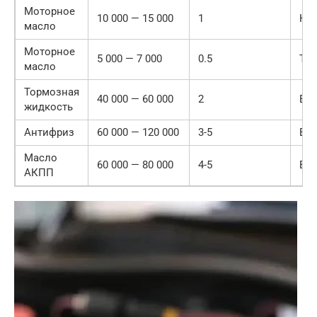
Моторное
10 000 — 15 000
1
Но
масло
Моторное
5 000 — 7 000
0.5
Тя
масло
Тормозная
40 000 — 60 000
2
Все
жидкость
Антифриз
60 000 — 120 000
3-5
Все
Масло
60 000 — 80 000
4-5
Все
АКПП