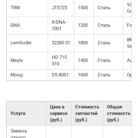
Volk
TRW
JTS723
1500
Сталь
Golf
R-DNA-
DNA
1200
Сталь
Ford
7001
BMW
Lemforder
32285 01
1800
Сталь
Serie
HD 715
Meyle
1400
Сталь
Audi
010
Moog
DS-8001
1600
Сталь
Opel 
Цена в
Стоимость
Общая
Услуга
сервисе
запчастей
стоимость
(руб.)
(руб.)
(руб.)
Замена
одного