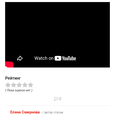
Рейтинг
( Пока оценок нет )
0
Елена Смирнова
/ автор статьи