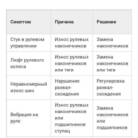
Симптом
Причина
Решение
Стук в рулевом
Износ рулевых
Замена
управлении
наконечников
наконечников
Износ рулевых
Замена
Люфт рулевого
наконечников
наконечников
колеса
или тяги
или тяги
Нарушение
Регулировка
Неравномерный
развал-
развал-
износ шин
схождения
схождения
Износ рулевых
Замена
наконечников
Вибрация на
наконечников
или
руле
или
подшипников
подшипников
ступиц