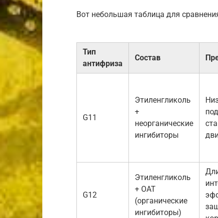
Вот небольшая таблица для сравнени
Тип
Состав
Пр
антифриза
Этиленгликоль
Низ
+
под
G11
неорганические
ст
ингибиторы
дви
Дл
Этиленгликоль
инт
+ OAT
G12
эф
(органические
защ
ингибиторы)