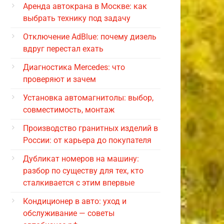
Аренда автокрана в Москве: как
выбрать технику под задачу
Отключение AdBlue: почему дизель
вдруг перестал ехать
Диагностика Mercedes: что
проверяют и зачем
Установка автомагнитолы: выбор,
совместимость, монтаж
Производство гранитных изделий в
России: от карьера до покупателя
Дубликат номеров на машину:
разбор по существу для тех, кто
сталкивается с этим впервые
Кондиционер в авто: уход и
обслуживание — советы