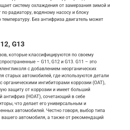
ищает систему охлаждения от замерзания зимой и
 по радиатору, водяному насосу и блоку
 температуру. Без антифриза двигатель может
12, G13
зов, которые классифицируются по своему
спространенные – G11, G12 и G13. G11 – это
иленгликоля с добавлением неорганических
ля старых автомобилей, где используются детали
 с органическими ингибиторами коррозии (OAT),
ную защиту от коррозии и имеет больший
й антифриз (HOAT), сочетающий в себе
иторы, что делает его универсальным и
нных автомобилей. Честно говоря, выбор типа
 вашего автомобиля, а также от рекомендаций