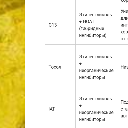
ко
Уни
Этиленгликоль
дл
+ HOAT
G13
инт
(гибридные
хо
ингибиторы)
от 
Этиленгликоль
+
Тосол
Низ
неорганические
ингибиторы
Этиленгликоль
Под
+
IAT
ст
неорганические
ав
ингибиторы