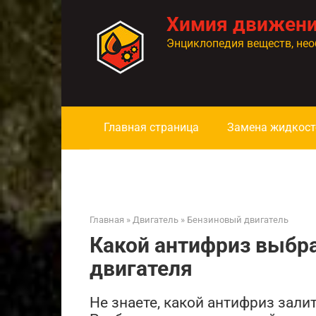
Перейти
Химия движен
к
контенту
Энциклопедия веществ, нео
Главная страница
Замена жидкост
Главная
»
Двигатель
»
Бензиновый двигатель
Какой антифриз выбра
двигателя
Не знаете, какой антифриз зали