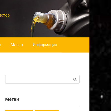
мотор
и
Масло
Информация
Поиск:
Метки