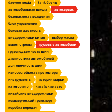
daewoo nexia
tank бренд
автомобильная школа
автосервис
безопасность вождения
блок управления
боковая жесткость
внедорожники китая
выбор масла
вылет стрелы
грузовые автомобили
грузоподъемность шин
диагностика автомобилей
долговечность шин
износостойкость протектора
инструменты
история марки
категория b
китайские авто
китайские внедорожники
коммерческий транспорт
коробка передач