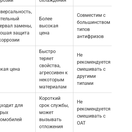
ррозии
охлаждения
версальность,
Совместим с
ительный
Более
большинством
ервал замены,
высокая
типов
рошая защита
цена
антифризов
коррозии
Быстро
Не
теряет
рекомендуется
свойства,
кая цена
смешивать с
агрессивен к
другими
некоторым
типами
материалам
Короткий
Не
ходит для
срок службы,
рекомендуется
арых
может
смешивать с
томобилей
вызывать
OAT
отложения