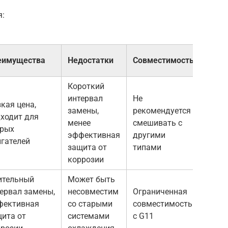
я:
еимущества
Недостатки
Совместимость
Короткий
интервал
Не
кая цена,
замены,
рекомендуется
ходит для
менее
смешивать с
арых
эффективная
другими
гателей
защита от
типами
коррозии
ительный
Может быть
ервал замены,
несовместим
Ограниченная
фективная
со старыми
совместимость
ита от
системами
с G11