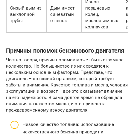
Износ
Зам
Сизый дым из
Дым имеет
поршневых
кол
выхлопной
синеватый
колец,
кол
трубы
оттенок
маслосъемных
рем
колпачков
дви
Причины поломок бензинового двигателя
Честно говоря, причин поломок может быть огромное
количество. Но большинство из них сводятся к
нескольким основным факторам. Представь, что
двигатель – это живой организм, который требует
заботы и внимания. Качество топлива и масла, условия
эксплуатации и возраст – все это оказывает влияние
на его надежность. Я сама долгое время не обращала
внимания на качество масла, и это привело к
преждевременному износу двигателя.
Низкое качество топлива: использование
некачественного бензина приводит к