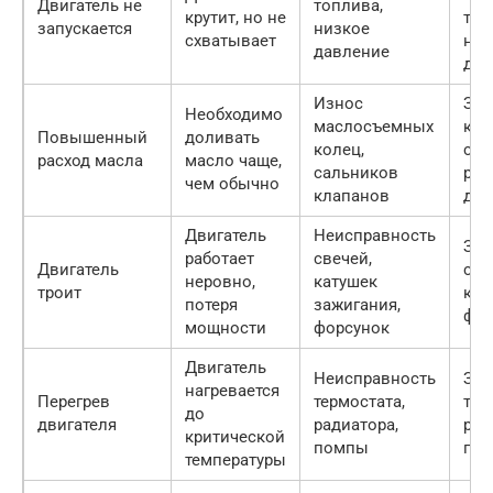
Двигатель не
топлива,
крутит, но не
то
запускается
низкое
схватывает
нас
давление
дат
Износ
Зам
Необходимо
маслосъемных
кол
Повышенный
доливать
колец,
сал
расход масла
масло чаще,
сальников
рем
чем обычно
клапанов
дви
Двигатель
Неисправность
Зам
работает
свечей,
Двигатель
све
неровно,
катушек
троит
кат
потеря
зажигания,
фор
мощности
форсунок
Двигатель
Неисправность
Зам
нагревается
Перегрев
термостата,
тер
до
двигателя
радиатора,
рад
критической
помпы
по
температуры