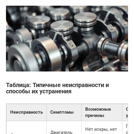
Таблица: Типичные неисправности и
способы их устранения
Возможные
Сп
Неисправность
Симптомы
причины
уст
Про
Нет искры, нет
Двигатель
све