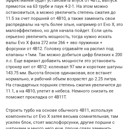
эффективней будет установить впуск от 4В12, выпуск
прямоток на 63 трубе и паук 4-2-1. На этом можно
остановиться, а можно увеличить степень сжатия до
11.5 за счет поршней от 4B10, а также заменить свои
распредвалы на чуть более злые, например от Evo X, это
малоэффективно, но для начала пойдет. Если цель
серьезно увеличить мощность, тогда нужно искать
валы Evo X фаза 272 или 266 + эво пружинки +
форсунки от 4B12. Головку отдавайте на распил под
клапаны +1мм. Так можно добиться цифр близких к 200
л.с. Еще вариант добавить мощности это установить
строкер кит от 4В12: коленвал 97 мм и короткие шатуны
143.75 мм. Высота блоков одинаковая, все встанет
нормально, и рабочий объем возрастет до 2.25 литра.
На стандартных поршнях степень сжатия увеличится до
11.1, а на 4B10, улетит в небеса. Немного снизить ее
поможет прокладка от 4B11T.
Строить турбо на основе обычного 4B11, используя
компоненты от Evo X затея весьма сомнительная, там
усилен блок, стоят маслофорсунки, другие поршни с
шатунами и много чего еще, проще сразу заменить