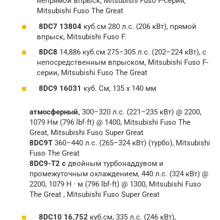
непрямой впрыск, Mitsubishi Fuso F-серия,
Mitsubishi Fuso The Great
8DC7 13804
куб.см 280 л.с. (206 кВт), прямой
впрыск, Mitsubishi Fuso F.
8DC8
14,886 куб.см 275–305 л.с. (202–224 кВт), с
непосредственным впрыском, Mitsubishi Fuso F-
серии, Mitsubishi Fuso The Great
8DC9 16031
куб. См, 135 x 140 мм
атмосферный,
300–320 л.с. (221–235 кВт) @ 2200,
1079 Нм (796 lbf⋅ft) @ 1400, Mitsubishi Fuso The
Great, Mitsubishi Fuso Super Great
8DC9T
360–440 л.с. (265–324 кВт) (турбо), Mitsubishi
Fuso The Great
8DC9-T2 с
двойным турбонаддувом и
промежуточным охлаждением, 440 л.с. (324 кВт) @
2200, 1079 Н · м (796 lbf⋅ft) @ 1300, Mitsubishi Fuso
The Great , Mitsubishi Fuso Super Great
8DC10 16,752
куб.см, 335 л.с. (246 кВт),