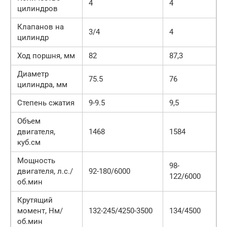
4
4
цилиндров
Клапанов на
3/4
4
цилиндр
Ход поршня, мм
82
87,3
Диаметр
75.5
76
цилиндра, мм
Степень сжатия
9-9.5
9,5
Объем
двигателя,
1468
1584
куб.см
Мощность
98-
двигателя, л.с./
92-180/6000
122/6000
об.мин
Крутящий
момент, Нм/
132-245/4250-3500
134/4500
об.мин