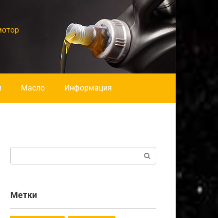
мотор
и
Масло
Информация
Поиск:
Метки