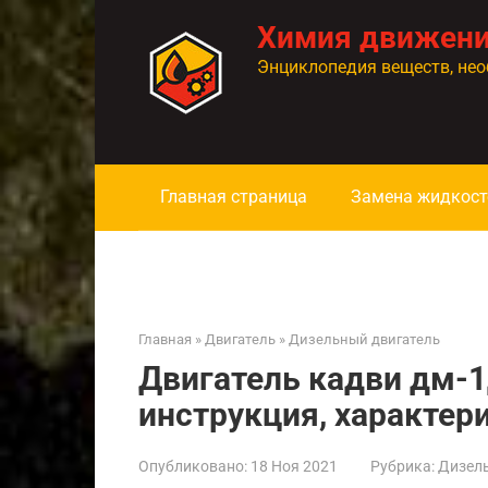
Перейти
Химия движен
к
контенту
Энциклопедия веществ, нео
Главная страница
Замена жидкост
Главная
»
Двигатель
»
Дизельный двигатель
Двигатель кадви дм-1
инструкция, характер
Опубликовано:
18 Ноя 2021
Рубрика:
Дизел