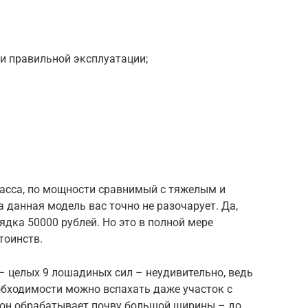
и правильной эксплуатации;
асса, по мощности сравнимый с тяжелым и
 данная модель вас точно не разочарует. Да,
дка 50000 рублей. Но это в полной мере
тоинств.
– целых 9 лошадиных сил – неудивительно, ведь
обходимости можно вспахать даже участок с
е он обрабатывает почву большой ширины – до