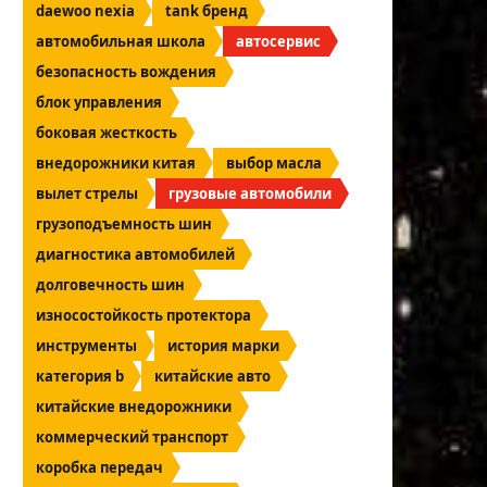
daewoo nexia
tank бренд
автомобильная школа
автосервис
безопасность вождения
блок управления
боковая жесткость
внедорожники китая
выбор масла
вылет стрелы
грузовые автомобили
грузоподъемность шин
диагностика автомобилей
долговечность шин
износостойкость протектора
инструменты
история марки
категория b
китайские авто
китайские внедорожники
коммерческий транспорт
коробка передач