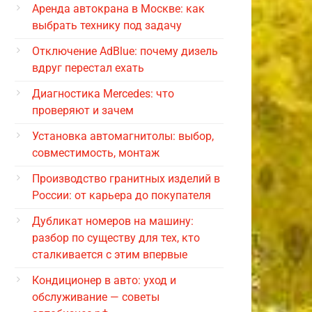
Аренда автокрана в Москве: как
выбрать технику под задачу
Отключение AdBlue: почему дизель
вдруг перестал ехать
Диагностика Mercedes: что
проверяют и зачем
Установка автомагнитолы: выбор,
совместимость, монтаж
Производство гранитных изделий в
России: от карьера до покупателя
Дубликат номеров на машину:
разбор по существу для тех, кто
сталкивается с этим впервые
Кондиционер в авто: уход и
обслуживание — советы