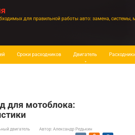
ия
бходимых для правильной работы авто: замена, системы, 
ей
Сроки расходников
Двигатель
Расходник
д для мотоблока:
истики
ьный двигатель
Автор:
Александр Редькин