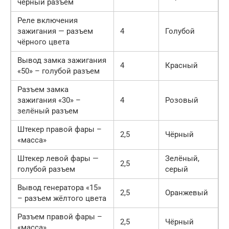
чёрный разъем
Реле включения
зажигания — разъем
4
Голубой
чёрного цвета
Вывод замка зажигания
4
Красный
«50» – голубой разъем
Разъем замка
зажигания «30» –
4
Розовый
зелёный разъем
Штекер правой фары –
2,5
Чёрный
«масса»
Штекер левой фары —
Зелёный,
2,5
голубой разъем
серый
Вывод генератора «15»
2,5
Оранжевый
– разъем жёлтого цвета
Разъем правой фары –
2,5
Чёрный
«масса»