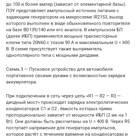
до 100 и более ампер (зависит от элементарной базы).
ПЗУ представляет импульсный источник питания с
задающим генератором на микросхеме IR2153, выход
которого выполнен в виде обыкновенного повторителя
на базе BD139/140 или его аналога. В импульсном БП
(далее ИБП) применяются мощные транзисторные
ключи типа 20N60 с током 90 А и максимальным U = 600
В. В схеме присутствует также выпрямитель
однополярного типа с мощными диодами.
Схема 3 — Пусковое устройство для автомобиля
портативное своими руками с возможностью зарядки
аккумулятора.
При подключении в сеть через цепь «R1 — R2 — R3 —
диодный мост» происходит зарядка электролитических
конденсаторов C1 и C2 , ёмкость которых прямо
пропорционально зависит от мощности ИБП (2 мк на 1
Вт). Они должны быть рассчитаны на U = 400 В. Через R5
поступает напряжение для генератора импульсов,
которое растёт с течением времени на конденсаторах и