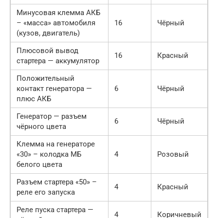
Минусовая клемма АКБ
– «масса» автомобиля
16
Чёрный
(кузов, двигатель)
Плюсовой вывод
16
Красный
стартера — аккумулятор
Положительный
контакт генератора —
6
Чёрный
плюс АКБ
Генератор — разъем
6
Чёрный
чёрного цвета
Клемма на генераторе
«30» – колодка МБ
4
Розовый
белого цвета
Разъем стартера «50» –
4
Красный
реле его запуска
Реле пуска стартера —
4
Коричневый