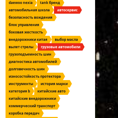
daewoo nexia
tank бренд
автомобильная школа
автосервис
безопасность вождения
блок управления
боковая жесткость
внедорожники китая
выбор масла
вылет стрелы
грузовые автомобили
грузоподъемность шин
диагностика автомобилей
долговечность шин
износостойкость протектора
инструменты
история марки
категория b
китайские авто
китайские внедорожники
коммерческий транспорт
коробка передач