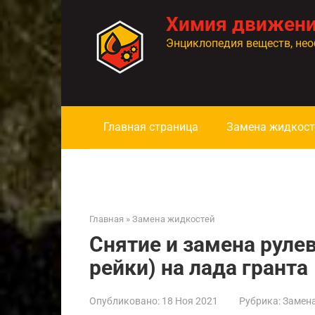
Перейти
Химия движен
к
контенту
Энциклопедия веществ, нео
Главная страница
Замена жидкост
Главная
»
Замена жидкостей
Снятие и замена руле
рейки) на лада гранта
Опубликовано:
18 Ноя 2021
Рубрика:
Замен