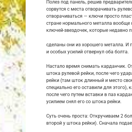
Полез под панель, решив предваритель
сорвутся с места отворачивать рулев
отворачиваться — ключи просто пласт
стране нормального металла вообще н
ключей-звездочек, которые недавно п
сделаны они из хорошего металла. И 
и особых усилий отвернул оба болта.
Настало время снимать карданчик. От
штока рулевой рейки, после чего уда
рейки (там шток длинный и место сво
специально его оставили для этого), 
после чего путем вставки в паз карда
усилием снял его со штока рейки.
Суть очень проста: Откручиваем 2 бол
второй у штока рейки). Сначала пода