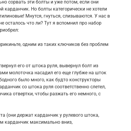
но сорвать эти болты и уже потом, если они
ой карданчик. Но болты категорически не хотели
илиновые! Мнутся, гнуться, слизываются. У нас в
е осталось что ли? Тут я вспомнил про набор
риобрел:
прикиньте, одним из таких ключиков без проблем
вернул его от штока руля, вывернул болт из
рами молоточка насадил его еще глубже на шток
бодного было много, как будто конструкторы
карданчик со штока руля соответственно слетел,
нчика отвертки, чтобы разжать его немного, с
та (они держат карданчик у рулевого штока,
ем карданчик максимально вниз,