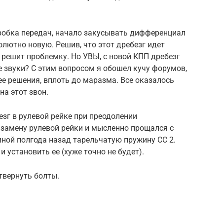
робка передач, начало закусывать дифференциал
лютно новую. Решив, что этот дребезг идет
а решит проблемку. Но УВЫ, с новой КПП дребезг
е звуки? С этим вопросом я обошел кучу форумов,
е решения, вплоть до маразма. Все оказалось
на этот звон.
езг в рулевой рейке при преодолении
 замену рулевой рейки и мысленно прощался с
мной полгода назад тарельчатую пружину СС 2.
и установить ее (хуже точно не будет).
твернуть болты.