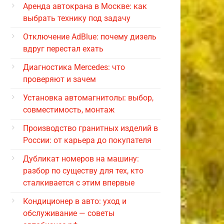
Аренда автокрана в Москве: как
выбрать технику под задачу
Отключение AdBlue: почему дизель
вдруг перестал ехать
Диагностика Mercedes: что
проверяют и зачем
Установка автомагнитолы: выбор,
совместимость, монтаж
Производство гранитных изделий в
России: от карьера до покупателя
Дубликат номеров на машину:
разбор по существу для тех, кто
сталкивается с этим впервые
Кондиционер в авто: уход и
обслуживание — советы