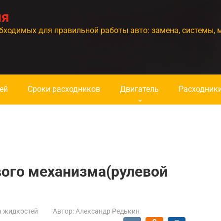
ия
бходимых для правильной работы авто: замена, системы, 
ей
Сроки расходников
Двигатель
Расходник
вого механизма(рулевой
а жидкостей
Автор:
Александр Редькин