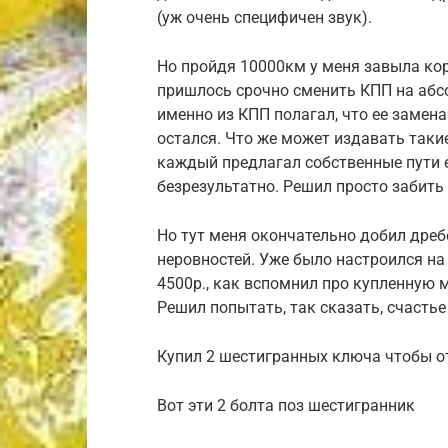
(уж очень специфичен звук).
Но пройдя 10000км у меня завыла ко
пришлось срочно сменить КПП на абсо
именно из КПП полагал, что ее замен
остался. Что же может издавать таки
каждый предлагал собственные пути е
безрезультатно. Решил просто забить 
Но тут меня окончательно добил дреб
неровностей. Уже было настроился на
4500р., как вспомнил про купленную 
Решил попытать, так сказать, счастье 
Купил 2 шестигранных ключа чтобы о
Вот эти 2 болта поз шестигранник