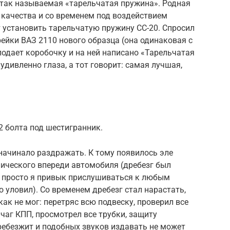
 так называемая «тарельчатая пружина». Родная
 качества и со временем под воздействием
 установить тарельчатую пружину СС-20. Спросил
рейки ВАЗ 2110 нового образца (она одинаковая с
подает коробочку и на ней написано «Тарельчатая
удивленно глаза, а тот говорит: самая лучшая,
2 болта под шестигранник.
 начинало раздражать. К тому появилось эле
лического впереди автомобиля (дребезг был
е, просто я привык прислушиваться к любым
 уловил). Со временем дребезг стал нарастать,
как не мог: перетряс всю подвеску, проверил все
чаг КПП, просмотрел все трубки, защиту
дребезжит и подобных звуков издавать не может