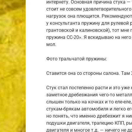
интернету. Основная причина стука —
стоит не совсем удовлетворительного
нагрузок она плющится. Рекомендуют
у консультанта пружину для рулевой 
грантовской и калиновской), тот мне 
пружина СС-20». Я вскидываю на него 
мол.
Фото тральчатой пружины:
Ставится она со стороны салона. Там 
Стук стал постепенно расти и это уже
заметное дребезжания чего-то метал
слышен только на кочках и то еле-ел
стукам-брякам автомобиля и легко его
но понять, что именно дребезжит я ни
подушки двигателя, трапецию КПП, ры
двигателя и многое т.д. — ничего не 