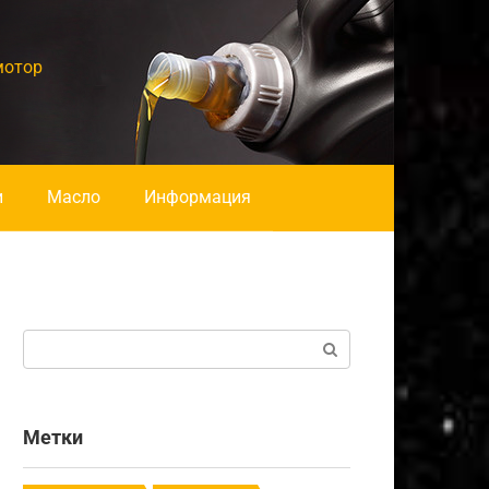
мотор
и
Масло
Информация
Поиск:
Метки