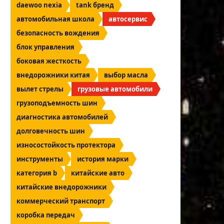
daewoo nexia
tank бренд
автомобильная школа
автосервис
безопасность вождения
блок управления
боковая жесткость
внедорожники китая
выбор масла
вылет стрелы
грузовые автомобили
грузоподъемность шин
диагностика автомобилей
долговечность шин
износостойкость протектора
инструменты
история марки
категория b
китайские авто
китайские внедорожники
коммерческий транспорт
коробка передач