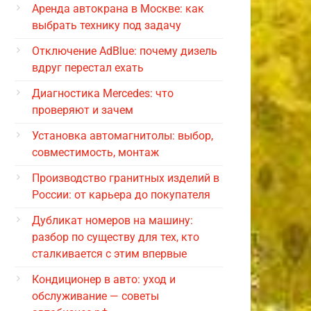
Аренда автокрана в Москве: как
выбрать технику под задачу
Отключение AdBlue: почему дизель
вдруг перестал ехать
Диагностика Mercedes: что
проверяют и зачем
Установка автомагнитолы: выбор,
совместимость, монтаж
Производство гранитных изделий в
России: от карьера до покупателя
Дубликат номеров на машину:
разбор по существу для тех, кто
сталкивается с этим впервые
Кондиционер в авто: уход и
обслуживание — советы