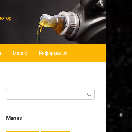
мотор
и
Масло
Информация
Поиск:
Метки