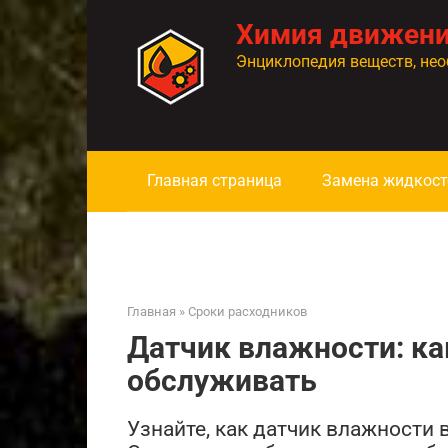
Перейти
Химия движен
к
контенту
Энциклопедия веществ, нео
Главная страница
Замена жидкост
Главная
»
Сроки расходников
Датчик влажности: ка
обслуживать
Узнайте, как датчик влажности 