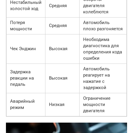
Нестабильный
Средняя
двигателя
холостой ход
колеблются
Потеря
Автомобиль
Средняя
мощности
плохо разгоняется
Необходима
диагностика для
Чек Энджин
Высокая
определения кода
ошибки
Автомобиль
Задержка
реагирует на
реакции на
Высокая
нажатие с
педаль
задержкой
Ограничение
Аварийный
Низкая
мощности
режим
двигателя