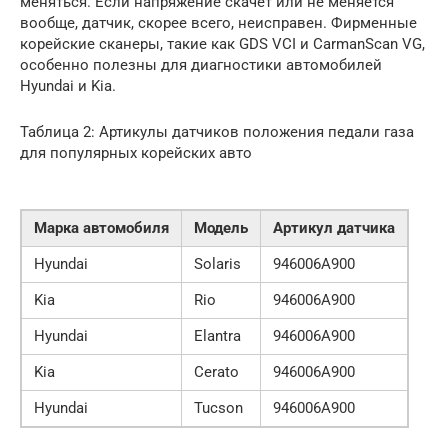
меняться. Если напряжение скачет или не меняется
вообще, датчик, скорее всего, неисправен. Фирменные
корейские сканеры, такие как GDS VCI и CarmanScan VG,
особенно полезны для диагностики автомобилей
Hyundai и Kia.
Таблица 2: Артикулы датчиков положения педали газа
для популярных корейских авто
Марка автомобиля
Модель
Артикул датчика
Hyundai
Solaris
946006A900
Kia
Rio
946006A900
Hyundai
Elantra
946006A900
Kia
Cerato
946006A900
Hyundai
Tucson
946006A900