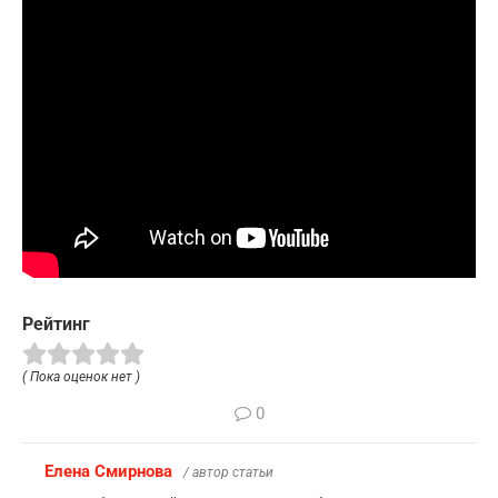
Рейтинг
( Пока оценок нет )
0
Елена Смирнова
/ автор статьи