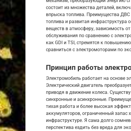
механизм, преобразующий энергию сг
состоит из множества деталей, включ
впрыска топлива. Преимущества ДВС –
топлива и развитая инфраструктура 
веществ в атмосферу, зависимость от
обслуживания по сравнению с электро
как GDI и TSI, стремятся к повышению
сравниться с электромоторами по эк
Принцип работы электр
Электромобиль работает на основе эл
Электрический двигатель преобразуе
приводя в движение колеса. Существ
синхронные и асинхронные. Преимуще
тихая работа и более высокая эффек
аккумуляторов, ограниченный запас х
инфраструктуре. Я сама долго сомнев
перспектива ездить без вреда для эк