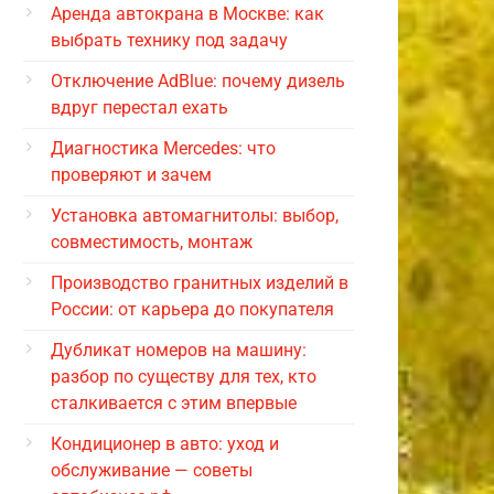
Аренда автокрана в Москве: как
выбрать технику под задачу
Отключение AdBlue: почему дизель
вдруг перестал ехать
Диагностика Mercedes: что
проверяют и зачем
Установка автомагнитолы: выбор,
совместимость, монтаж
Производство гранитных изделий в
России: от карьера до покупателя
Дубликат номеров на машину:
разбор по существу для тех, кто
сталкивается с этим впервые
Кондиционер в авто: уход и
обслуживание — советы