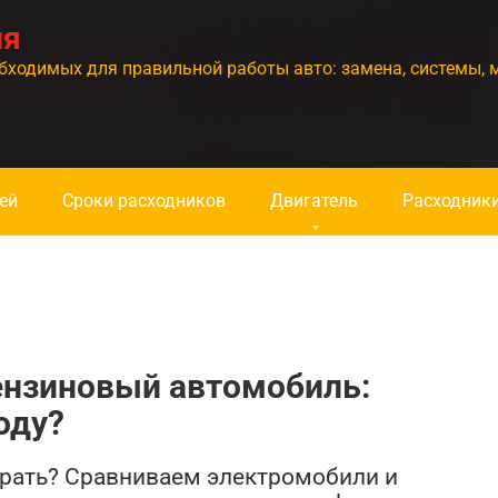
ия
бходимых для правильной работы авто: замена, системы, 
ей
Сроки расходников
Двигатель
Расходник
ензиновый автомобиль:
оду?
брать? Сравниваем электромобили и