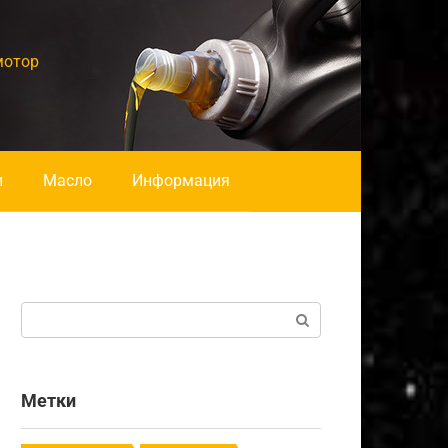
мотор
и
Масло
Информация
Поиск:
Метки