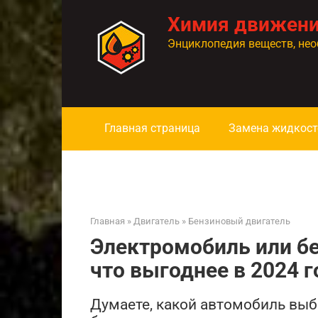
Перейти
Химия движен
к
контенту
Энциклопедия веществ, нео
Главная страница
Замена жидкост
Главная
»
Двигатель
»
Бензиновый двигатель
Электромобиль или б
что выгоднее в 2024 г
Думаете, какой автомобиль вы