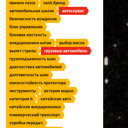
daewoo nexia
tank бренд
автомобильная школа
автосервис
безопасность вождения
блок управления
боковая жесткость
внедорожники китая
выбор масла
вылет стрелы
грузовые автомобили
грузоподъемность шин
диагностика автомобилей
долговечность шин
износостойкость протектора
инструменты
история марки
категория b
китайские авто
китайские внедорожники
коммерческий транспорт
коробка передач