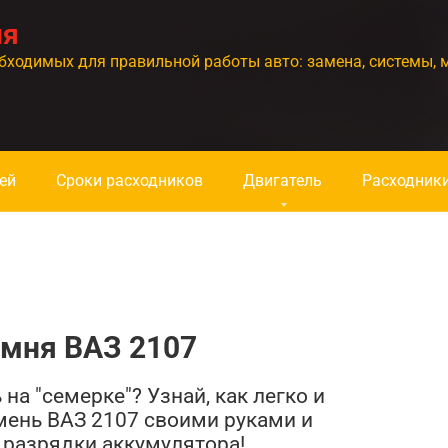
ия
бходимых для правильной работы авто: замена, системы, 
ей
Сроки расходников
Двигатель
Расходник
емня ВАЗ 2107
на "семерке"? Узнай, как легко и
мень ВАЗ 2107 своими руками и
 разрядки аккумулятора!