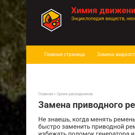
Перейти
Химия движен
к
контенту
Энциклопедия веществ, нео
Главная страница
Замена жидкост
Главная
»
Сроки расходников
Замена приводного р
Не знаешь, когда менять ремень 
быстро заменить приводной ре
избежать поломок генератора и