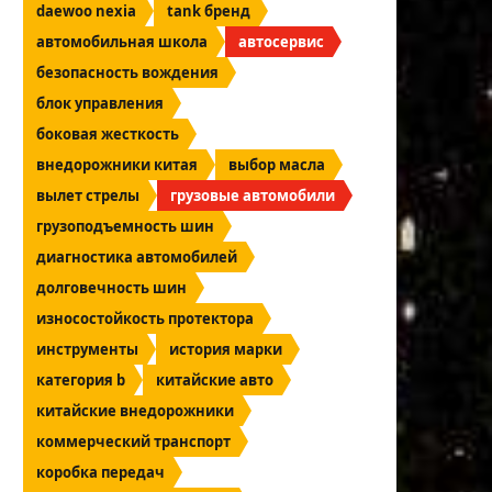
daewoo nexia
tank бренд
автомобильная школа
автосервис
безопасность вождения
блок управления
боковая жесткость
внедорожники китая
выбор масла
вылет стрелы
грузовые автомобили
грузоподъемность шин
диагностика автомобилей
долговечность шин
износостойкость протектора
инструменты
история марки
категория b
китайские авто
китайские внедорожники
коммерческий транспорт
коробка передач