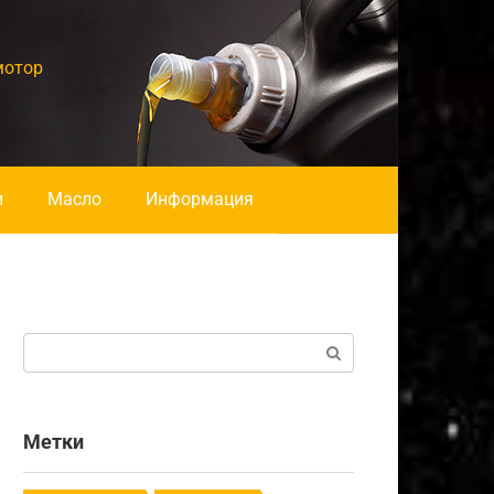
мотор
и
Масло
Информация
Поиск:
Метки