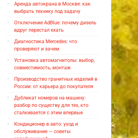
Аренда автокрана в Москве: как
выбрать технику под задачу
Отключение AdBlue: почему дизель
вдруг перестал ехать
Диагностика Mercedes: что
проверяют и зачем
Установка автомагнитолы: выбор,
совместимость, монтаж
Производство гранитных изделий в
России: от карьера до покупателя
Дубликат номеров на машину:
разбор по существу для тех, кто
сталкивается с этим впервые
Кондиционер в авто: уход и
обслуживание — советы