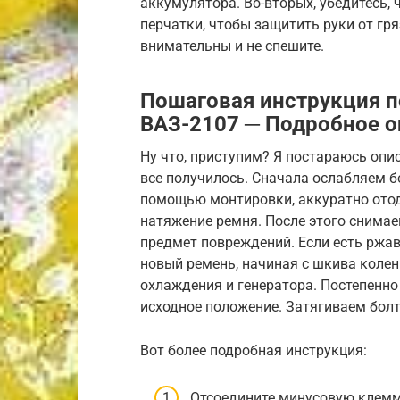
аккумулятора. Во-вторых, убедитесь, 
перчатки, чтобы защитить руки от гряз
внимательны и не спешите.
Пошаговая инструкция п
ВАЗ-2107 ─ Подробное о
Ну что, приступим? Я постараюсь опи
все получилось. Сначала ослабляем б
помощью монтировки, аккуратно отод
натяжение ремня. После этого снима
предмет повреждений. Если есть ржав
новый ремень, начиная с шкива коле
охлаждения и генератора. Постепенно
исходное положение. Затягиваем бол
Вот более подробная инструкция:
Отсоедините минусовую клемм