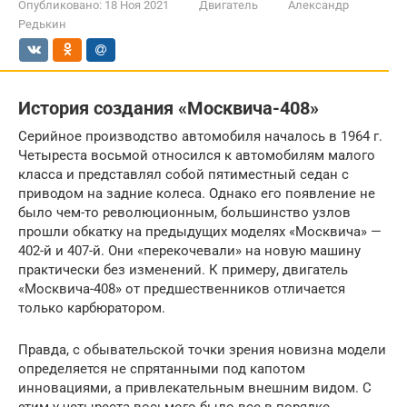
Опубликовано:
18 Ноя 2021
Двигатель
Александр
Редькин
История создания «Москвича-408»
Серийное производство автомобиля началось в 1964 г.
Четыреста восьмой относился к автомобилям малого
класса и представлял собой пятиместный седан с
приводом на задние колеса. Однако его появление не
было чем-то революционным, большинство узлов
прошли обкатку на предыдущих моделях «Москвича» —
402-й и 407-й. Они «перекочевали» на новую машину
практически без изменений. К примеру, двигатель
«Москвича-408» от предшественников отличается
только карбюратором.
Правда, с обывательской точки зрения новизна модели
определяется не спрятанными под капотом
инновациями, а привлекательным внешним видом. С
этим у четыреста восьмого было все в порядке.