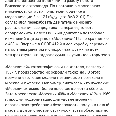
двигателестроения повлияли на работу нового
Волжского автозавода. По настоянию московских
инженеров, которых привлекли к оценке и
модернизации Fiat 124 (будущего ВАЗ-2101) Fiat
согласился переработать двигатель с нижнего
расположения распредвала на верхнее, то есть
осовременить. Более мощный двигатель потребовал
изменений других узлов «Москвича-412» по сравнению
с 408-м. Впервые в СССР 412-й имел коробку передач с
напольным рычагом и синхронизаторами на всех
четырех ступенях, гидровакуумный усилитель тормозов.
«Москвичей» катастрофически не хватало, поэтому с
1967 г. производство их освоили также на . С этого
времени эволюция модели независимо протекала в
Москве и Ижевске. Например, считалось, что ижевские
«Москвичи» имеют более высокое качество сборки.
Зато московские «Москвич-408» и «Москвич-412» в 1969
г. прошли модернизацию для удовлетворения
европейских требований безопасности, получив новый
кузов с другой силовой структурой, травмобезопасную
рулевую колонку, раздельные сиденья спереди, ремни