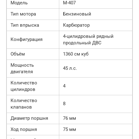
Модель
М-407
Тип мотора
Бензиновый
Тип впрыска
Карбюратор
4-цилидровый рядный
Конфигурация
продольный ДВС
Объём
1360 см куб
Мощность
45 л.с.
двигателя
Количество
4
цилиндров
Количество
8
клапанов
Диаметр поршня
76 мм
Ход поршня
75 мм