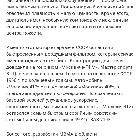
растачивать на сложном оборудовании — достаточно
лишь заменить гильзы. Полноопорный коленчатый вал
обеспечил плавность и малую шумность. Кроме этого,
двигатель имел необычную компоновку с наклонным
блоком цилиндров для компактности и понижения
центра тяжести.
Именно этот мотор впервые в СССР оснастили
быстросменным воздушным фильтром, который сейчас
имеет каждый автомобиль. Конструкцию двигателя
доводили на гоночном «Москвиче-Г4 М». Мастер спорта
В. Щавелев занял на нем 4-е место на первенстве СССР
1966 г. по кольцевым гонкам. Автомобиль
«Москвич-412» стал не заменой «Москвичу-408», а
слегка запоздавшей люкс-версией. По сравнению с
базовой версией улучшились ускорение,
экономичность, максимальная скорость. «Москвич-412»
оставался самым быстрым серийным советским
автомобилем до появления в 1972 г. ВАЗ-2103.
Более того, разработки МЗМА в области