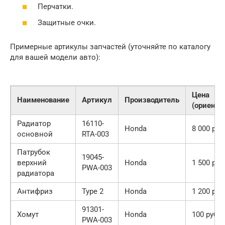
Перчатки.
Защитные очки.
Примерные артикулы запчастей (уточняйте по каталогу
для вашей модели авто):
Цена
Наименование
Артикул
Производитель
(ориенти
Радиатор
16110-
Honda
8 000 руб
основной
RTA-003
Патрубок
19045-
верхний
Honda
1 500 руб
PWA-003
радиатора
Антифриз
Type 2
Honda
1 200 руб
91301-
Хомут
Honda
100 руб.
PWA-003