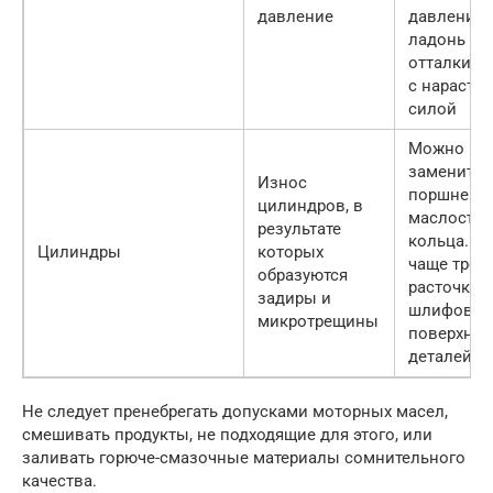
давление
давление т
ладонь бу
отталкива
с нараста
силой
Можно
заменить
Износ
поршневы
цилиндров, в
маслосъе
результате
кольца. Н
Цилиндры
которых
чаще треб
образуются
расточка и
задиры и
шлифовка
микротрещины
поверхнос
деталей
Не следует пренебрегать допусками моторных масел,
смешивать продукты, не подходящие для этого, или
заливать горюче-смазочные материалы сомнительного
качества.