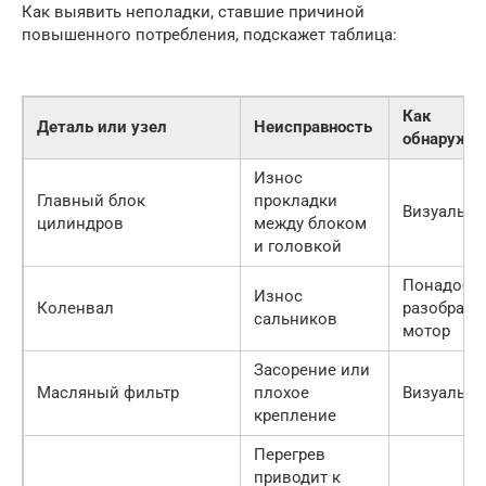
Как выявить неполадки, ставшие причиной
повышенного потребления, подскажет таблица:
Как
Деталь или узел
Неисправность
обнаружи
Износ
Главный блок
прокладки
Визуально
цилиндров
между блоком
и головкой
Понадобит
Износ
Коленвал
разобрать
сальников
мотор
Засорение или
Масляный фильтр
плохое
Визуально
крепление
Перегрев
приводит к