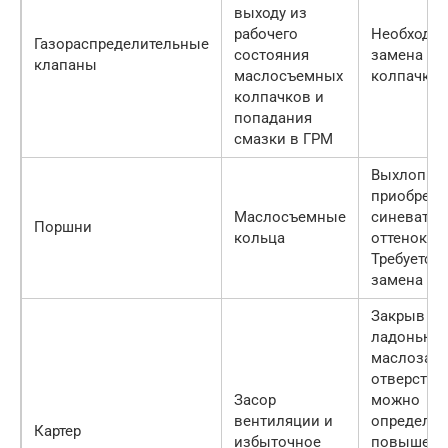
выходу из
рабочего
Необходи
Газораспределительные
состояния
замена
клапаны
маслосъемных
колпачков
колпачков и
попадания
смазки в ГРМ
Выхлоп
приобрета
Маслосъемные
синеваты
Поршни
кольца
оттенок.
Требуется
замена ко
Закрыв
ладонью
маслозал
отверстие
Засор
можно
вентиляции и
определит
Картер
избыточное
повышенн