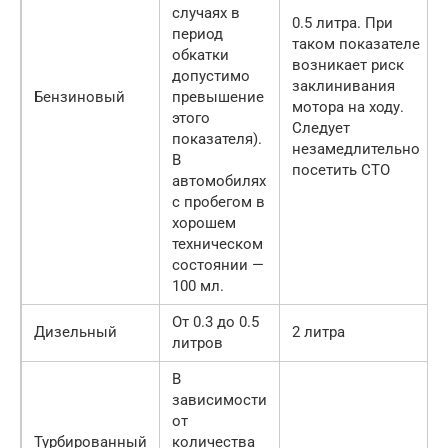
случаях в
0.5 литра. При
период
таком показателе
обкатки
возникает риск
допустимо
заклинивания
Бензиновый
превышение
мотора на ходу.
этого
Следует
показателя).
незамедлительно
В
посетить СТО
автомобилях
с пробегом в
хорошем
техническом
состоянии —
100 мл.
От 0.3 до 0.5
Дизельный
2 литра
литров
В
зависимости
от
Турбированный
количества