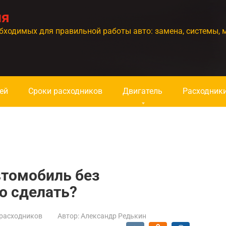
ия
бходимых для правильной работы авто: замена, системы, 
ей
Сроки расходников
Двигатель
Расходник
втомобиль без
то сделать?
расходников
Автор:
Александр Редькин