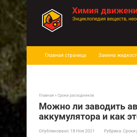
Перейти
Химия движен
к
контенту
Энциклопедия веществ, нео
Главная страница
Замена жидкост
Главная
»
Сроки расходников
Можно ли заводить а
аккумулятора и как э
Опубликовано:
18 Ноя 2021
Рубрика:
Сроки 