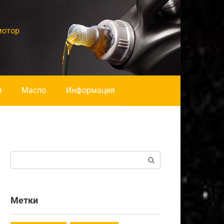
мотор
и
Масло
Информация
Поиск:
Метки