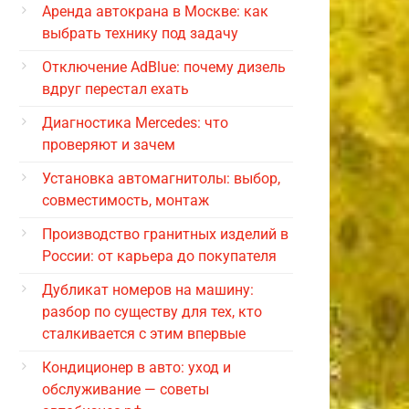
Аренда автокрана в Москве: как
выбрать технику под задачу
Отключение AdBlue: почему дизель
вдруг перестал ехать
Диагностика Mercedes: что
проверяют и зачем
Установка автомагнитолы: выбор,
совместимость, монтаж
Производство гранитных изделий в
России: от карьера до покупателя
Дубликат номеров на машину:
разбор по существу для тех, кто
сталкивается с этим впервые
Кондиционер в авто: уход и
обслуживание — советы