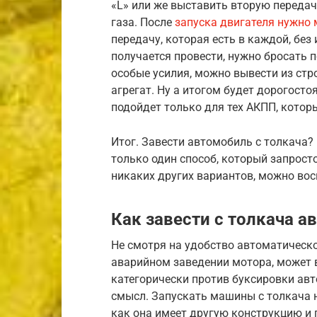
«L» или же выставить вторую передач
газа. После
запуска двигателя нужно
передачу, которая есть в каждой, без
получается провести, нужно бросать п
особые усилия, можно вывести из стро
агрегат. Ну а итогом будет дорогост
подойдет только для тех АКПП, котор
Итог. Завести автомобиль с толкача? 
только один способ, который запросто
никаких других вариантов, можно вос
Как завести с толкача а
Не смотря на удобство автоматическо
аварийном заведении мотора, может 
категорически против буксировки авт
смысл. Запускать машины с толкача н
как она имеет другую конструкцию и 