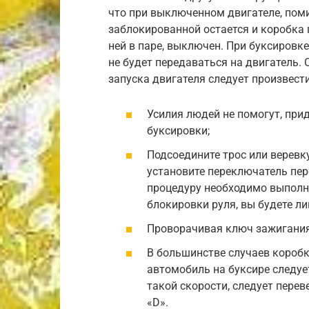
что при выключенном двигателе, пом
заблокированной остается и коробка 
ней в паре, выключен. При буксировк
не будет передаваться на двигатель. 
запуска двигателя следует произвест
Усилия людей не помогут, при
буксировки;
Подсоедините трос или веревку
установите переключатель пер
процедуру необходимо выполня
блокировки руля, вы будете 
Проворачивая ключ зажигания
В большинстве случаев коробк
автомобиль на буксире следует
такой скорости, следует пере
«D».