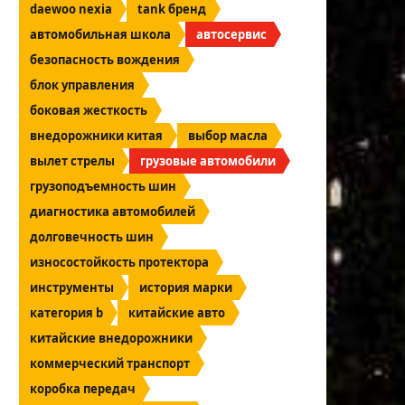
daewoo nexia
tank бренд
автомобильная школа
автосервис
безопасность вождения
блок управления
боковая жесткость
внедорожники китая
выбор масла
вылет стрелы
грузовые автомобили
грузоподъемность шин
диагностика автомобилей
долговечность шин
износостойкость протектора
инструменты
история марки
категория b
китайские авто
китайские внедорожники
коммерческий транспорт
коробка передач