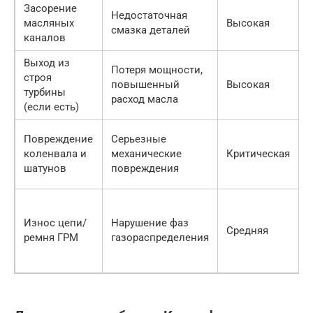
Засорение
Недостаточная
масляных
Высокая
д
смазка деталей
каналов
Выход из
С
Потеря мощности,
строя
к
повышенный
Высокая
турбины
расход масла
(если есть)
Р
Повреждение
Серьезные
д
коленвала и
механические
Критическая
шатунов
повреждения
д
р
Износ цепи/
Нарушение фаз
Средняя
д
ремня ГРМ
газораспределения
п