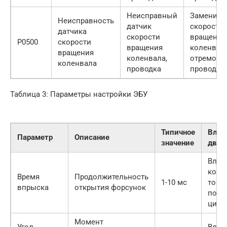
Неисправный
Заменить
Неисправность
датчик
скорости
датчика
скорости
вращения
P0500
скорости
вращения
коленвала
вращения
коленвала,
отремонт
коленвала
проводка
проводку
Таблица 3: Параметры настройки ЭБУ
Типичное
Влия
Параметр
Описание
значение
двиг
Влия
коли
Время
Продолжительность
1-10 мс
топл
впрыска
открытия форсунок
пода
цили
Момент
Угол
Влия