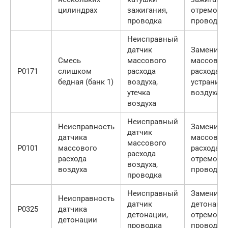
цилиндрах
зажигания,
отремонт
проводка
проводку
Неисправный
датчик
Заменить
Смесь
массового
массовог
P0171
слишком
расхода
расхода в
бедная (банк 1)
воздуха,
устранить
утечка
воздуха
воздуха
Неисправный
Неисправность
Заменить
датчик
датчика
массовог
массового
P0101
массового
расхода в
расхода
расхода
отремонт
воздуха,
воздуха
проводку
проводка
Неисправный
Заменить
Неисправность
датчик
детонации
P0325
датчика
детонации,
отремонт
детонации
проводка
проводку