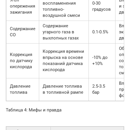
воспламенения
0-30
опережения
и эк
топливно-
градусов
зажигания
двиг
воздушной смеси
Содержание
Влия
Содержание
угарного газа в
0.1-0.5%
экол
CO
выхлопных газах
двиг
Обес
Коррекция времени
Коррекция
опти
впрыска на основе
-10% до
по датчику
соот
показаний датчика
+10%
кислорода
топл
кислорода
смес
Влия
Давление
Давление топлива
2.5-3.5
прои
топлива
в топливной рампе
бар
форс
Таблица 4: Мифы и правда