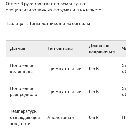
Ответ: В руководствах по ремонту, на
специализированных форумах и в интернете.
Таблица 1: Типы датчиков и их сигналы
Диапазон
Датчик
Тип сигнала
Част
напряжения
Положения
Зави
Прямоугольный
0-5 В
коленвала
обор
Положения
Зави
Прямоугольный
0-5 В
распредвала
обор
Температуры
охлаждающей
Аналоговый
0-5 В
Пос
жидкости