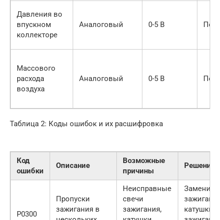
Давления во
впускном
Аналоговый
0-5 В
Пос
коллекторе
Массового
расхода
Аналоговый
0-5 В
Пос
воздуха
Таблица 2: Коды ошибок и их расшифровка
Код
Возможные
Описание
Решение
ошибки
причины
Неисправные
Заменить
Пропуски
свечи
зажигания
зажигания в
зажигания,
катушки
P0300
нескольких
катушки
зажигания