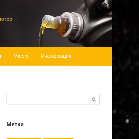
мотор
и
Масло
Информация
Поиск:
Метки