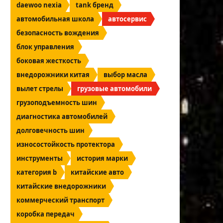
daewoo nexia
tank бренд
автомобильная школа
автосервис
безопасность вождения
блок управления
боковая жесткость
внедорожники китая
выбор масла
вылет стрелы
грузовые автомобили
грузоподъемность шин
диагностика автомобилей
долговечность шин
износостойкость протектора
инструменты
история марки
категория b
китайские авто
китайские внедорожники
коммерческий транспорт
коробка передач