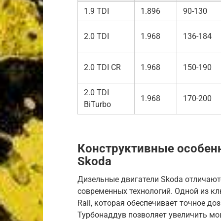
1.9 TDI
1.896
90-130
2.0 TDI
1.968
136-184
2.0 TDI CR
1.968
150-190
2.0 TDI
1.968
170-200
BiTurbo
Конструктивные особенн
Skoda
Дизельные двигатели Skoda отличают
современных технологий. Одной из к
Rail, которая обеспечивает точное до
Турбонаддув позволяет увеличить мощ