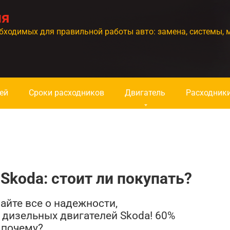
ия
бходимых для правильной работы авто: замена, системы, 
ей
Сроки расходников
Двигатель
Расходник
Skoda: стоит ли покупать?
айте все о надежности,
дизельных двигателей Skoda! 60%
 почему?