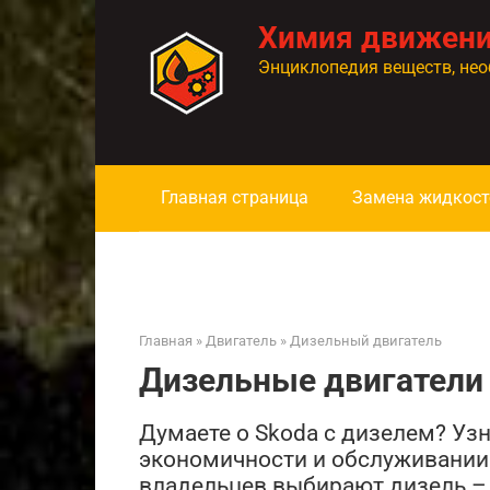
Перейти
Химия движен
к
контенту
Энциклопедия веществ, нео
Главная страница
Замена жидкост
Главная
»
Двигатель
»
Дизельный двигатель
Дизельные двигатели 
Думаете о Skoda с дизелем? Узн
экономичности и обслуживании 
владельцев выбирают дизель –