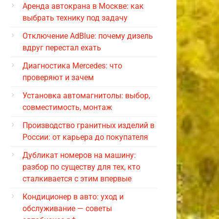
Аренда автокрана в Москве: как
выбрать технику под задачу
Отключение AdBlue: почему дизель
вдруг перестал ехать
Диагностика Mercedes: что
проверяют и зачем
Установка автомагнитолы: выбор,
совместимость, монтаж
Производство гранитных изделий в
России: от карьера до покупателя
Дубликат номеров на машину:
разбор по существу для тех, кто
сталкивается с этим впервые
Кондиционер в авто: уход и
обслуживание — советы