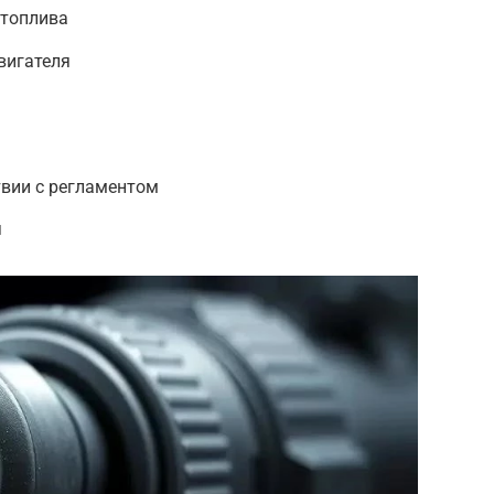
 топлива
вигателя
твии с регламентом
я