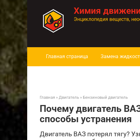
Перейти
Химия движен
к
контенту
Энциклопедия веществ, нео
Главная страница
Замена жидкост
Главная
»
Двигатель
»
Бензиновый двигатель
Почему двигатель ВАЗ
способы устранения
Двигатель ВАЗ потерял тягу? Уз