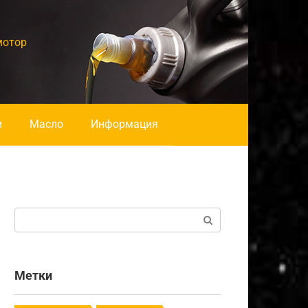
мотор
и
Масло
Информация
Поиск:
Метки