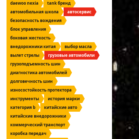
daewoo nexia
tank бренд
автомобильная школа
автосервис
безопасность вождения
блок управления
боковая жесткость
внедорожники китая
выбор масла
вылет стрелы
грузовые автомобили
грузоподъемность шин
диагностика автомобилей
долговечность шин
износостойкость протектора
инструменты
история марки
категория b
китайские авто
китайские внедорожники
коммерческий транспорт
коробка передач