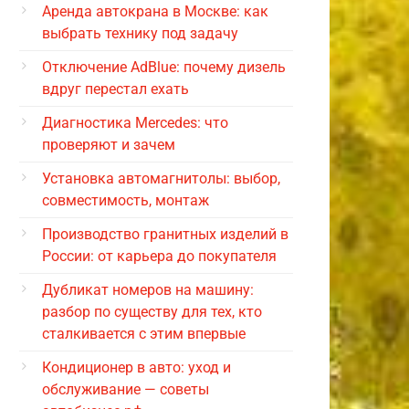
Аренда автокрана в Москве: как
выбрать технику под задачу
Отключение AdBlue: почему дизель
вдруг перестал ехать
Диагностика Mercedes: что
проверяют и зачем
Установка автомагнитолы: выбор,
совместимость, монтаж
Производство гранитных изделий в
России: от карьера до покупателя
Дубликат номеров на машину:
разбор по существу для тех, кто
сталкивается с этим впервые
Кондиционер в авто: уход и
обслуживание — советы