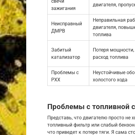
свечи
двигателя, пропу
зажигания
Неправильная раб
Неисправный
двигателя, повыш
ДМРВ
топлива
Забитый
Потеря мощности
катализатор
расход топлива
Проблемы с
Неустойчивые об
РХХ
холостого хода
Проблемы с топливной 
Представь, что двигателю просто не 
топливный фильтр или слабый бензона
что приведет к потере тяги. Я сама с