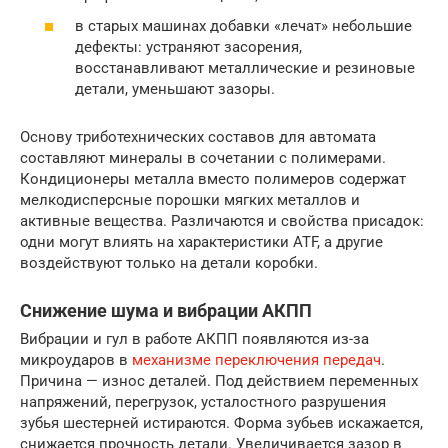
в старых машинах добавки «лечат» небольшие
дефекты: устраняют засорения,
восстанавливают металлические и резиновые
детали, уменьшают зазоры.
Основу триботехнических составов для автомата
составляют минералы в сочетании с полимерами.
Кондиционеры металла вместо полимеров содержат
мелкодисперсные порошки мягких металлов и
активные вещества. Различаются и свойства присадок:
одни могут влиять на характеристики ATF, а другие
воздействуют только на детали коробки.
Снижение шума и вибрации АКПП
Вибрации и гул в работе АКПП появляются из-за
микроударов в
механизме переключения передач
.
Причина — износ деталей. Под действием переменных
напряжений, перегрузок, усталостного разрушения
зубья шестерней истираются. Форма зубьев искажается,
снижается прочность детали. Увеличивается зазор в