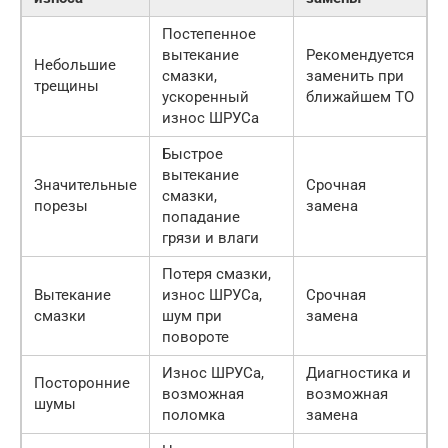
Постепенное
вытекание
Рекомендуется
Небольшие
смазки,
заменить при
трещины
ускоренный
ближайшем ТО
износ ШРУСа
Быстрое
вытекание
Значительные
Срочная
смазки,
порезы
замена
попадание
грязи и влаги
Потеря смазки,
Вытекание
износ ШРУСа,
Срочная
смазки
шум при
замена
повороте
Износ ШРУСа,
Диагностика и
Посторонние
возможная
возможная
шумы
поломка
замена