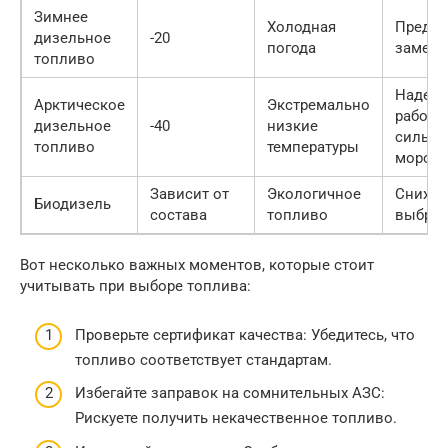
Зимнее
Холодная
Предот
дизельное
-20
погода
замерз
топливо
Надеж
Арктическое
Экстремально
работа
дизельное
-40
низкие
сильн
топливо
температуры
мороз
Зависит от
Экологичное
Снижа
Биодизель
состава
топливо
выбро
Вот несколько важных моментов, которые стоит
учитывать при выборе топлива:
Проверьте сертификат качества: Убедитесь, что
топливо соответствует стандартам.
Избегайте заправок на сомнительных АЗС:
Рискуете получить некачественное топливо.