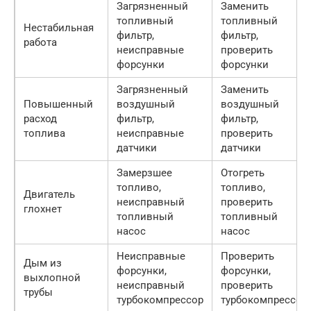
Загрязненный
Заменить
топливный
топливный
Нестабильная
фильтр,
фильтр,
работа
неисправные
проверить
форсунки
форсунки
Загрязненный
Заменить
Повышенный
воздушный
воздушный
расход
фильтр,
фильтр,
топлива
неисправные
проверить
датчики
датчики
Замерзшее
Отогреть
топливо,
топливо,
Двигатель
неисправный
проверить
глохнет
топливный
топливный
насос
насос
Неисправные
Проверить
Дым из
форсунки,
форсунки,
выхлопной
неисправный
проверить
трубы
турбокомпрессор
турбокомпрессор